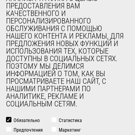
обслуживания
ПРЕДОСТАВЛЕНИЯ ВАМ
Обучение
КАЧЕСТВЕННОГО И
Подержанное оборудование
ПЕРСОНАЛИЗИРОВАННОГО
ОБСЛУЖИВАНИЯ С ПОМОЩЬЮ
НАШЕГО КОНТЕНТА И РЕКЛАМЫ, ДЛЯ
О НАС
ПРЕДЛОЖЕНИЯ НОВЫХ ФУНКЦИЙ И
Компания
ИСПОЛЬЗОВАНИЯ ТЕХ, КОТОРЫЕ
Контакты
ДОСТУПНЫ В СОЦИАЛЬНЫХ СЕТЯХ.
Юридическая информация
ПОЭТОМУ МЫ ДЕЛИМСЯ
Мероприятия
ИНФОРМАЦИЕЙ О ТОМ, КАК ВЫ
Новости
ПРОСМАТРИВАЕТЕ НАШ САЙТ, С
История
НАШИМИ ПАРТНЕРАМИ ПО
General Terms and Conditions of Sale
АНАЛИТИКЕ, РЕКЛАМЕ И
СОЦИАЛЬНЫМ СЕТЯМ.
ДРУГИЕ САЙТЫ ГРУППЫ
Manitou Group
Обязательно
Статистика
Карьера
Предпочтения
Маркетинг
Used Manitou Machines