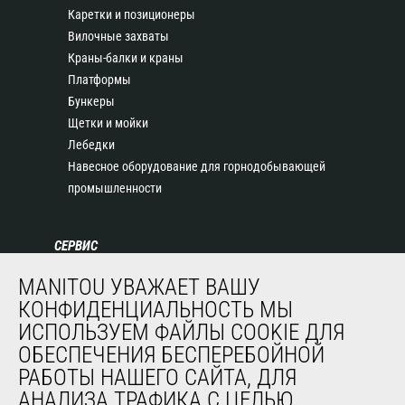
Каретки и позиционеры
Вилочные захваты
Краны-балки и краны
Платформы
Бункеры
Щетки и мойки
Лебедки
Навесное оборудование для горнодобывающей
промышленности
СЕРВИС
Финансирование
MANITOU УВАЖАЕТ ВАШУ
Продленная гарантия
КОНФИДЕНЦИАЛЬНОСТЬ МЫ
Контракты на техническое обслуживание
ИСПОЛЬЗУЕМ ФАЙЛЫ COOKIE ДЛЯ
Запасные части
ОБЕСПЕЧЕНИЯ БЕСПЕРЕБОЙНОЙ
Система удаленного мониторинга
РАБОТЫ НАШЕГО САЙТА, ДЛЯ
Программное обеспечение для диагностики и
АНАЛИЗА ТРАФИКА С ЦЕЛЬЮ