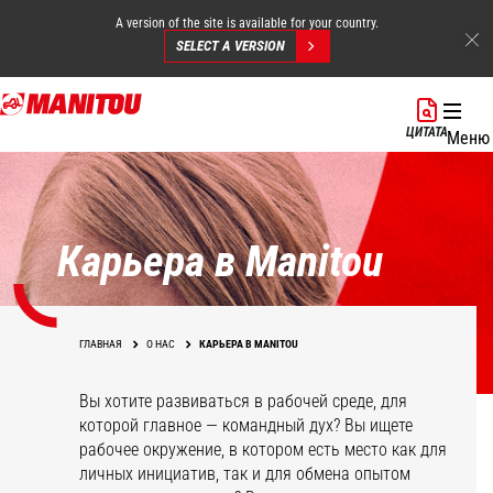
A version of the site is available for your country.
SELECT A VERSION
Перейти
к
ЦИТАТА
Меню
основному
содержанию
Карьера в Manitou
ГЛАВНАЯ
О НАС
КАРЬЕРА В MANITOU
Вы хотите развиваться в рабочей среде, для
которой главное — командный дух? Вы ищете
рабочее окружение, в котором есть место как для
личных инициатив, так и для обмена опытом