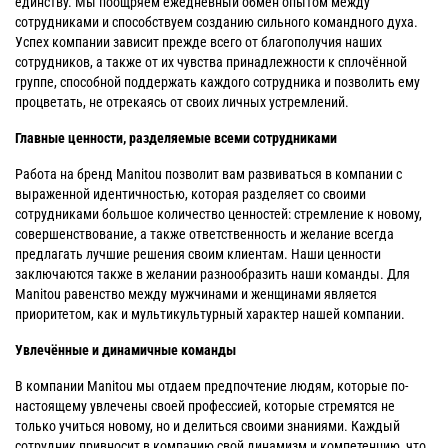
единству. Мы поощряем ежедневный обмен опытом между
сотрудниками и способствуем созданию сильного командного духа.
Успех компании зависит прежде всего от благополучия наших
сотрудников, а также от их чувства принадлежности к сплочённой
группе, способной поддержать каждого сотрудника и позволить ему
процветать, не отрекаясь от своих личных устремлений.
Главные ценности, разделяемые всеми сотрудниками
Работа на бренд Manitou позволит вам развиваться в компании с
выраженной идентичностью, которая разделяет со своими
сотрудниками большое количество ценностей: стремление к новому,
совершенствование, а также ответственность и желание всегда
предлагать лучшие решения своим клиентам. Наши ценности
заключаются также в желании разнообразить наши команды. Для
Manitou равенство между мужчинами и женщинами является
приоритетом, как и мультикультурный характер нашей компании.
Увлечённые и динамичные команды
В компании Manitou мы отдаем предпочтение людям, которые по-
настоящему увлечены своей профессией, которые стремятся не
только учиться новому, но и делиться своими знаниями. Каждый
сотрудник привносит в компанию свой динамизм и компетенцию, что,