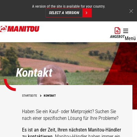
A version of the site is available for your country.
SELECT A VERSION
Direkt
zum
ANGEBOT
Menü
Inhalt
Kontakt
STARTSEITE
KONTAKT
Haben Sie ein Kauf- oder Mietprojekt? Suchen Sie
nach einer spezifischen Lösung für Ihre Probleme?
Es ist an der Zeit, Ihren nächsten Manitou-Händler
zu kontaktieren.
Manitou-Händler haben immer ein