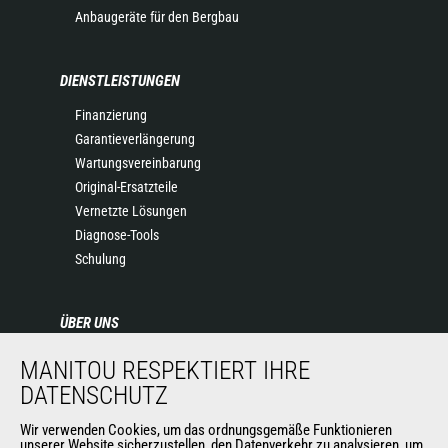
Anbaugeräte für den Bergbau
DIENSTLEISTUNGEN
Finanzierung
Garantieverlängerung
Wartungsvereinbarung
Original-Ersatzteile
Vernetzte Lösungen
Diagnose-Tools
Schulung
ÜBER UNS
Die Manitou-Gruppe
MANITOU RESPEKTIERT IHRE
Kontakt
DATENSCHUTZ
Impressum
Wir verwenden Cookies, um das ordnungsgemäße Funktionieren
Datenschutz
unserer Website sicherzustellen, den Datenverkehr zu analysieren, um