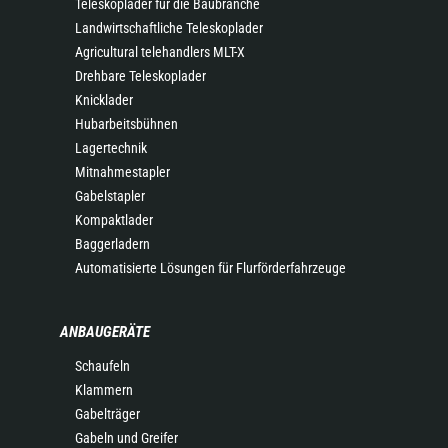
Teleskoplader für die Baubranche
Landwirtschaftliche Teleskoplader
Agricultural telehandlers MLT-X
Drehbare Teleskoplader
Knicklader
Hubarbeitsbühnen
Lagertechnik
Mitnahmestapler
Gabelstapler
Kompaktlader
Baggerladern
Automatisierte Lösungen für Flurförderfahrzeuge
ANBAUGERÄTE
Schaufeln
Klammern
Gabelträger
Gabeln und Greifer