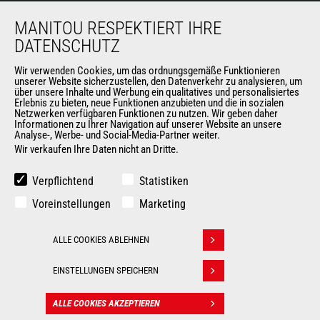
Die Manitou-Gruppe
MANITOU RESPEKTIERT IHRE
Kontakt
DATENSCHUTZ
Impressum
Wir verwenden Cookies, um das ordnungsgemäße Funktionieren
Datenschutz
unserer Website sicherzustellen, den Datenverkehr zu analysieren, um
Veranstaltungen
über unsere Inhalte und Werbung ein qualitatives und personalisiertes
Erlebnis zu bieten, neue Funktionen anzubieten und die in sozialen
Neuigkeiten
Netzwerken verfügbaren Funktionen zu nutzen. Wir geben daher
Geschichte
Informationen zu Ihrer Navigation auf unserer Website an unsere
Analyse-, Werbe- und Social-Media-Partner weiter.
Wir verkaufen Ihre Daten nicht an Dritte.
WEITERE SEITEN DER MANITOU-GROUP
Verpflichtend
Statistiken
Manitou Group
Voreinstellungen
Marketing
Karriere
Used Manitou Machines
ALLE COOKIES ABLEHNEN
RMI Manitou
Withdraw consent
Gehl
EINSTELLUNGEN SPEICHERN
Manitou Group Attachments
ALLE COOKIES AKZEPTIEREN
KONTAKT
© 2026 Manitou.com
Impressum
Datenschutz