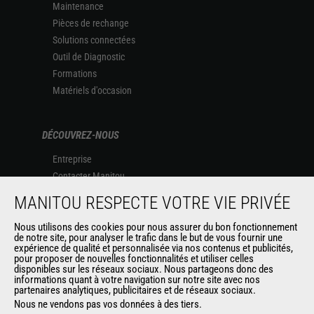
Maintenance
Pièces de rechange
Solutions connectées
Outil de Diagnostic
Formations
Matériels d'occasion
DÉCOUVREZ-NOUS
Entreprise
Contacter Manitou
Informations légales
MANITOU RESPECTE VOTRE VIE PRIVÉE
Politique de protection des données
Nous utilisons des cookies pour nous assurer du bon fonctionnement
Evénements
de notre site, pour analyser le trafic dans le but de vous fournir une
Actualités
expérience de qualité et personnalisée via nos contenus et publicités,
pour proposer de nouvelles fonctionnalités et utiliser celles
Historique
disponibles sur les réseaux sociaux. Nous partageons donc des
informations quant à votre navigation sur notre site avec nos
partenaires analytiques, publicitaires et de réseaux sociaux.
Nous ne vendons pas vos données à des tiers.
AUTRES SITES DU GROUPE