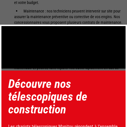
et votre budget.
Maintenance : nos techniciens peuvent intervenir sur site pour
assurer la maintenance préventive ou corrective de vos engins. Nos
concessionnaires vous proposent plusieurs contrats de maintenance.
Optez pour celui de votre choix !
Fermer
Solution connectée : nos professionnels peuvent vous aider à
mettre en place des solutions connectées capables d’optimiser la
gestion de votre flotte et l’utilisation votre parc au quotidien.
Extension de garantie : grâce à nos extensions de garantie,
vous obtenez une assurance contre les coûts de réparation
inattendus. Et pouvez faire réparer vos outils rapidement en cas de
panne.
Découvre nos
Solution de financement : nos concessionnaires sont vos
interlocuteurs privilégiés pour mettre en place des solutions de
télescopiques de
financement adaptés à votre budget et à votre usage. Vous n’avez
plus besoin de passer par la banque : nos professionnels se chargent
construction
de tout !
Les chariots télescopiques Manitou répondent à l’ensemble