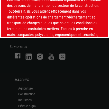
des besoins de manutention du secteur de la construction.
Tout-terrain, ils vous aident efficacement dans vos
FR
différentes opérations de chargement/déchargement et
CHOISISSEZ VOTRE LANGUE
transport de charges quelles que soient les conditions du
terrain et les contraintes métiers. Faciles à prendre en
main, compactes, polyvalents, ergonomiques et sécurisés,
ces chariots télescopiques améliorent votre productivité et
facilitent au quotidien votre travail.
Suivez-nous
NOS TÉLESCOPIQUES DE CONSTRUCTION
MARCHÉS
Agriculture
Construction
Industries
Pétrole & gaz