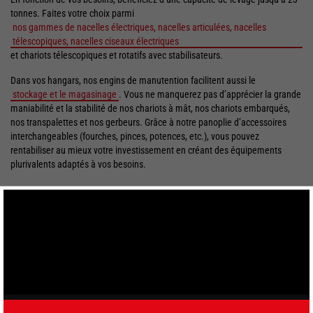
tonnes. Faites votre choix parmi
nos gammes de nacelles électriques, nacelles articulées, nacelles
télescopiques, nacelles ciseaux électriques
et chariots télescopiques et rotatifs avec stabilisateurs.
Dans vos hangars, nos engins de manutention facilitent aussi le
stockage et le magasinage
. Vous ne manquerez pas d’apprécier la grande
maniabilité et la stabilité de nos chariots à mât, nos chariots embarqués,
nos transpalettes et nos gerbeurs. Grâce à notre panoplie d’accessoires
interchangeables (fourches, pinces, potences, etc.), vous pouvez
rentabiliser au mieux votre investissement en créant des équipements
plurivalents adaptés à vos besoins.
DÉCOUVREZ NOS SOLUTIONS POUR L'AÉRONAUTIQUE
Fermer
FR
CHOISISSEZ VOTRE LANGUE