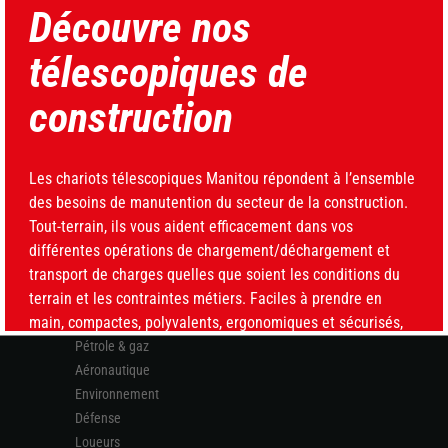
Découvre nos
télescopiques de
construction
Suivez-nous
Les chariots télescopiques Manitou répondent à l’ensemble
des besoins de manutention du secteur de la construction.
Tout-terrain, ils vous aident efficacement dans vos
MARCHÉS
différentes opérations de chargement/déchargement et
transport de charges quelles que soient les conditions du
Agriculture
terrain et les contraintes métiers. Faciles à prendre en
Construction
main, compactes, polyvalents, ergonomiques et sécurisés,
Industries
ces chariots télescopiques améliorent votre productivité et
Pétrole & gaz
facilitent au quotidien votre travail.
Aéronautique
Environnement
NOS TÉLESCOPIQUES DE CONSTRUCTION
Défense
Loueurs