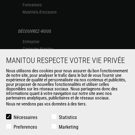
Formations
Matériels d'occasion
DÉCOUVREZ-NOUS
Entreprise
Contacter Manitou
Informations légales
MANITOU RESPECTE VOTRE VIE PRIVÉE
Politique de protection des données
Nous utilisons des cookies pour nous assurer du bon fonctionnement
Evénements
de notre site, pour analyser le trafic dans le but de vous fournir une
Actualités
expérience de qualité et personnalisée via nos contenus et publicités,
pour proposer de nouvelles fonctionnalités et utiliser celles
Historique
disponibles sur les réseaux sociaux. Nous partageons donc des
informations quant à votre navigation sur notre site avec nos
partenaires analytiques, publicitaires et de réseaux sociaux.
Nous ne vendons pas vos données à des tiers.
AUTRES SITES DU GROUPE
Manitou Group
Nécessaires
Statistics
Carrières
Preferences
Marketing
Used Manitou Machines