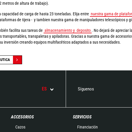
2 metros de altura de trabajo).
capacidad de carga de hasta 23 toneladas. Elija entre
nuestra gama de platafo
lataformas de tijera - y tambien nuestra gama de manipuladores telescópicos y gir
ién facilita sus tareas de
almacenamiento y deposito
. No dejará de apreciar l
llas transportables, transpaletas y apiladoras. Gracias a nuestra gama de accesorio
 su inversión creando equipos multifacéticos adaptados a sus necesidades.
ÁUTICA
ES
Síguenos
ACCESORIOS
SERVICIOS
Cazos
Financiación