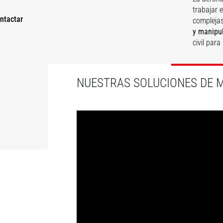
trabajar 
ntactar
compleja
y manipu
civil par
DE
NUESTRAS SOLUCIONES DE 