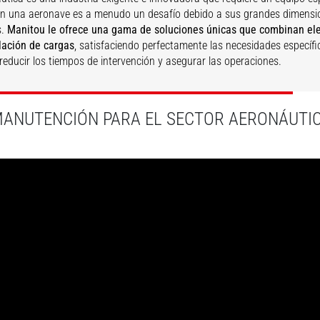
en una aeronave es a menudo un desafío debido a sus grandes dimensi
s.
Manitou le ofrece una gama de soluciones únicas que combinan el
lación de cargas
, satisfaciendo perfectamente las necesidades específic
a reducir los tiempos de intervención y asegurar las operaciones.
SCUBRIR
DESCUBRIR
MANUTENCIÓN PARA EL SECTOR AERONÁUTI