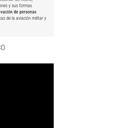
ones y sus formas
evación de personas
as de la aviación militar y
CO