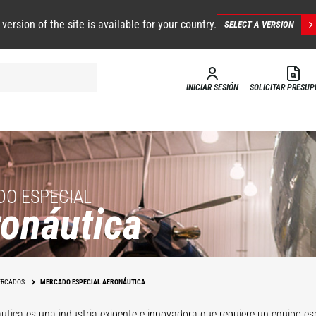
 version of the site is available for your country.
SELECT A VERSION
INICIAR SESIÓN
SOLICITAR PRESU
O ESPECIAL
onáutica
dios de
eso a las
RCADOS
MERCADO ESPECIAL AERONÁUTICA
ronaves
Manutención
utica es una industria exigente e innovadora que requiere un equipo esp