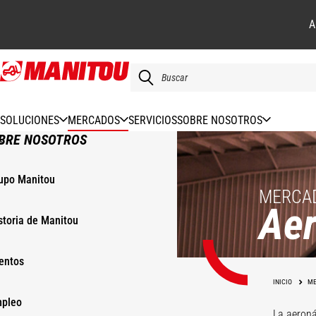
A
Pasar
al
contenido
principal
SOLUCIONES
MERCADOS
SERVICIOS
SOBRE NOSOTROS
BRE NOSOTROS
upo Manitou
MERCAD
Aer
storia de Manitou
entos
Me
acc
INICIO
ME
ae
pleo
La aeroná