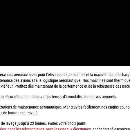
érations aéronautiques pour l’élévation de personnes et la manutention de cha
nance des avions et à la logistique aéronautique. Nos machines sont thermiques,
extérieur. Profitez dès maintenant de la performance et de la robustesse des nace
e sécurité tout en réduisant les temps d’immobilisation de vos aéronefs.
pérations de maintenance aéronautique. Manœuvrez facilement nos engins pour co
s de hauteur de travail).
 de levage jusqu’à 23 tonnes. Faites votre choix parmi
ées, nacelles télescopiques, nacelles ciseaux électriques
et chariots télescopiques