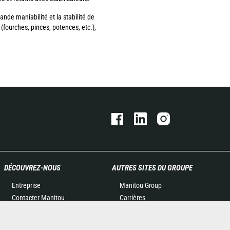
nde maniabilité et la stabilité de
fourches, pinces, potences, etc.),
DÉCOUVREZ-NOUS
AUTRES SITES DU GROUPE
Entreprise
Manitou Group
Contacter Manitou
Carrières
Informations légales
Used Manitou Machines
Politique de protection des
RMI Manitou