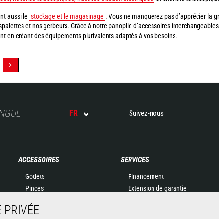
nt aussi le
stockage et le magasinage
. Vous ne manquerez pas d’apprécier la gra
palettes et nos gerbeurs. Grâce à notre panoplie d’accessoires interchangeables (
ent en créant des équipements plurivalents adaptés à vos besoins.
ANGUE
FR
Suivez-nous
ACCESSOIRES
SERVICES
Godets
Financement
Pinces
Extension de garantie
Manutention sur fourches
Maintenance
 PRIVÉE
Fourches et Grappins
Pièces de rechange