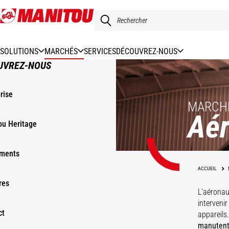
Aller
au
contenu
principal
SOLUTIONS
MARCHÉS
SERVICES
DÉCOUVREZ-NOUS
UVREZ-NOUS
rise
MARCHÉ
Aér
ou Heritage
ments
d'a
ACCUEIL
res
L’aéronau
interveni
ct
appareils
manutent