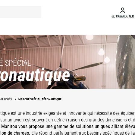
SE CONNECTER
 SPÉCIAL
onautique
Moyen
ccès aux
MARCHÉS
MARCHÉ SPÉCIAL AÉRONAUTIQUE
avions
Maintenance
tique est une industrie exigeante et innovante qui nécessite des équipem
r sur un avion est souvent un défi en raison des grandes dimensions et
.
Manitou vous propose une gamme de solutions uniques alliant éléva
ion de charges.
Elle répond parfaitement aux besoins spécifiques de l’avi