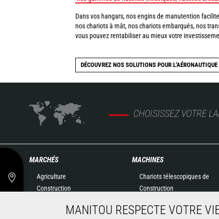
Dans vos hangars, nos engins de manutention facilite
nos chariots à mât, nos chariots embarqués, nos trans
vous pouvez rentabiliser au mieux votre investissem
DÉCOUVREZ NOS SOLUTIONS POUR L'AÉRONAUTIQUE
CHOISISSEZ VOTRE L
MARCHÉS
MACHINES
Agriculture
Chariots télescopiques de
Construction
Construction
Industries
Chariots télescopiques
MANITOU RESPECTE VOTRE VIE
Pétrole & gaz
Agricoles