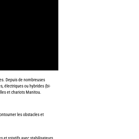
rges. Depuis de nombreuses
 électriques ou hybrides (bi-
lles et chariots Manitou.
ntourner les obstacles et
 et rotatifs avec stabilisateurs.