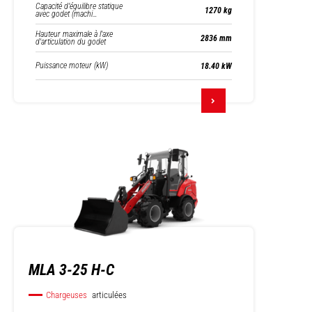
Capacité d’équilibre statique
1270 kg
avec godet (machi…
Hauteur maximale à l'axe
2836 mm
d'articulation du godet
Puissance moteur (kW)
18.40 kW
MLA 3-25 H-C
Chargeuses
articulées