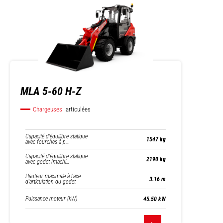
MLA 5-60 H-Z
Chargeuses
articulées
Capacité d’équilibre statique
1547 kg
avec fourches à p…
Capacité d’équilibre statique
2190 kg
avec godet (machi…
Hauteur maximale à l'axe
3.16 m
d'articulation du godet
Puissance moteur (kW)
45.50 kW