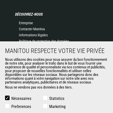
DÉCOUVREZ-NOUS
Entreprise
Contacter Manitou
Informations légales
Politique de protection des données
Evénements
MANITOU RESPECTE VOTRE VIE PRIVÉE
Actualités
Nous utilisons des cookies pour nous assurer du bon fonctionnement
Historique
de notre site, pour analyser le trafic dans le but de vous fournir une
CGV Manitou BF
expérience de qualité et personnalisée via nos contenus et publicités,
pour proposer de nouvelles fonctionnalités et utiliser celles
disponibles sur les réseaux sociaux. Nous partageons donc des
informations quant à votre navigation sur notre site avec nos
AUTRES SITES DU GROUPE
partenaires analytiques, publicitaires et de réseaux sociaux.
Nous ne vendons pas vos données à des tiers.
Manitou Group
Carrières
Nécessaires
Statistics
Used Manitou Machines
Preferences
Marketing
RMI Manitou