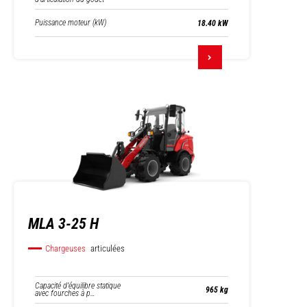
Puissance moteur (kW)
18.40 kW
MLA 3-25 H
Chargeuses
articulées
Capacité d’équilibre statique
965 kg
avec fourches à p…