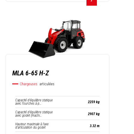
MLA 6-65 H-Z
Chargeuses
articulées
Capacité d’équilibre statique
2259 kg
avec fourches à p…
Capacité d’équilibre statique
2907 kg
avec godet (machi…
Hauteur maximale à l'axe
3.32 m
d'articulation du godet