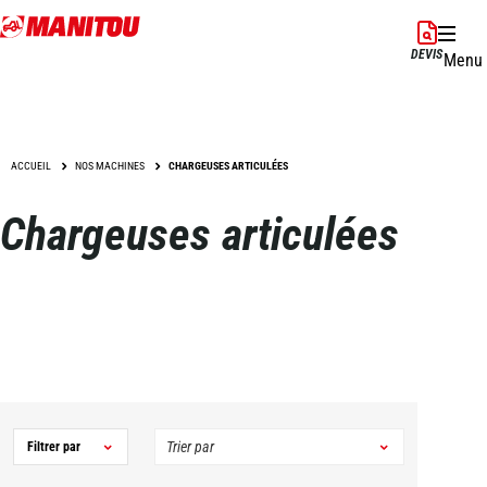
Aller
au
DEVIS
Menu
contenu
principal
ACCUEIL
NOS MACHINES
CHARGEUSES ARTICULÉES
Chargeuses articulées
Filtrer par