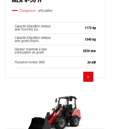
MLA 4-50 H
Chargeuses
articulées
Capacité d’équilibre statique
1175 kg
avec fourches à p…
Capacité d’équilibre statique
1540 kg
avec godet (machi…
Hauteur maximale à l'axe
2836 mm
d'articulation du godet
Puissance moteur (kW)
36 kW