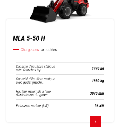
MLA 5-50 H
Chargeuses
articulées
Capacité d’équilibre statique
1470 kg
avec fourches à p…
Capacité d’équilibre statique
1880 kg
avec godet (machi…
Hauteur maximale à l'axe
3070 mm
d'articulation du godet
Puissance moteur (kW)
36 kW