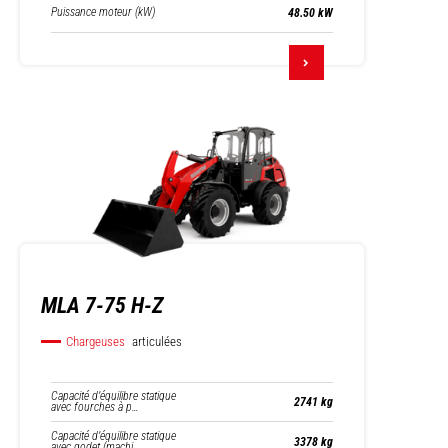
Puissance moteur (kW)
48.50 kW
MLA 7-75 H-Z
Chargeuses
articulées
Capacité d’équilibre statique
2741 kg
avec fourches à p…
Capacité d’équilibre statique
3378 kg
avec godet (machi…