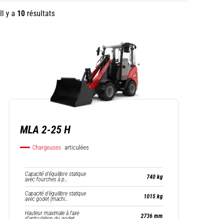
Il y a
10
résultats
MLA 2-25 H
Chargeuses
articulées
Capacité d’équilibre statique
740 kg
avec fourches à p…
Capacité d’équilibre statique
1015 kg
avec godet (machi…
Hauteur maximale à l'axe
2736 mm
d'articulation du godet