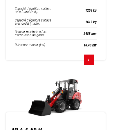
Capacité d’équilibre statique
1208 kg
avec fourches à p…
Capacité d’équilibre statique
1613 kg
avec godet (machi…
Hauteur maximale à l'axe
2488 mm
d'articulation du godet
Puissance moteur (kW)
18.40 kW