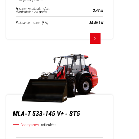
Hauteur maximale à l'axe
3.47 m
d'articulation du godet
Puissance moteur (kW)
55.40 kW
MLA-T 533-145 V+ - ST5
Chargeuses
articulées