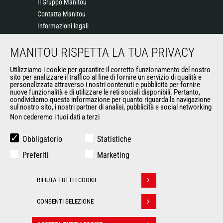
Il Gruppo Manitou
Contatta Manitou
Informazioni legali
Eventi
MANITOU RISPETTA LA TUA PRIVACY
News
Storia
Utilizziamo i cookie per garantire il corretto funzionamento del nostro
General Terms and Conditions of Sale
sito per analizzare il traffico al fine di fornire un servizio di qualità e
personalizzata attraverso i nostri contenuti e pubblicità per fornire
nuove funzionalità e di utilizzare le reti sociali disponibili. Pertanto,
condividiamo questa informazione per quanto riguarda la navigazione
ALTRI SITI DEL GRUPPO
sul nostro sito, i nostri partner di analisi, pubblicità e social networking
Non cederemo i tuoi dati a terzi
Gruppo Manitou
Opportunità
Obbligatorio
Statistiche
L'usato di Manitou
Preferiti
Marketing
RMI Manitou
Gehl
RIFIUTA TUTTI I COOKIE
Manitou Group Attachments
Ritirare il consenso
CONSENTI SELEZIONE
© 2026
Politique de protection
Manitou.com
Informazioni
des données