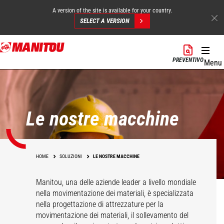
A version of the site is available for your country.
SELECT A VERSION
Salta
al
PREVENTIVO
Menu
contenuto
principale
Le nostre macchine
HOME
SOLUZIONI
LE NOSTRE MACCHINE
Manitou, una delle aziende leader a livello mondiale
nella movimentazione dei materiali, è specializzata
nella progettazione di attrezzature per la
movimentazione dei materiali, il sollevamento del