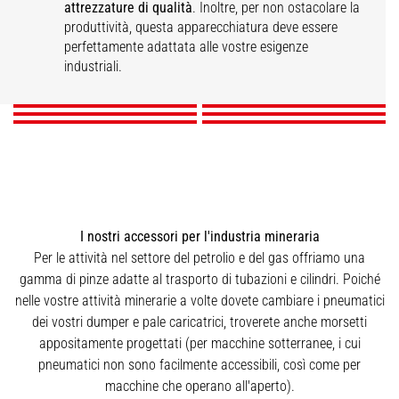
attrezzature di qualità
. Inoltre, per non ostacolare la
Pinze a profilo sottile
Cestello per lavori
produttività, questa apparecchiatura deve essere
Cestello per gallerie
per pneumatici
Pinze per pneumatici
minerari sotterranei
Pinze per tubazioni
perfettamente adattata alle vostre esigenze
Pinze per cilindri
con tetto
industriali.
SCOPRI
SCOPRI
SCOPRI
SCOPRI
SCOPRI
SCOPRI
I nostri accessori per l'industria mineraria
Per le attività nel settore del petrolio e del gas offriamo una
gamma di pinze adatte al trasporto di tubazioni e cilindri. Poiché
nelle vostre attività minerarie a volte dovete cambiare i pneumatici
dei vostri dumper e pale caricatrici, troverete anche morsetti
appositamente progettati (per macchine sotterranee, i cui
pneumatici non sono facilmente accessibili, così come per
macchine che operano all'aperto).