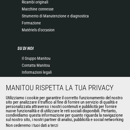
Ricambi originali
Macchine connesse
Strumento di Manutenzione e diagnostica
Formazione
Matériels d'occasion
SU DI NOI
Il Gruppo Manitou
Contatta Manitou
Informazioni legali
Eventi
MANITOU RISPETTA LA TUA PRIVACY
News
Storia
Utilizziamo i cookie per garantire il corretto funzionamento del nostro
General Terms and Conditions of Sale
sito per analizzare il traffico al fine di fornire un servizio di qualità e
personalizzata attraverso i nostri contenuti e pubblicità per fornire
nuove funzionalità e di utilizzare le reti sociali disponibili. Pertanto,
condividiamo questa informazione per quanto riguarda la navigazione
ALTRI SITI DEL GRUPPO
sul nostro sito, i nostri partner di analisi, pubblicità e social networking
Non cederemo i tuoi dati a terzi
Gruppo Manitou