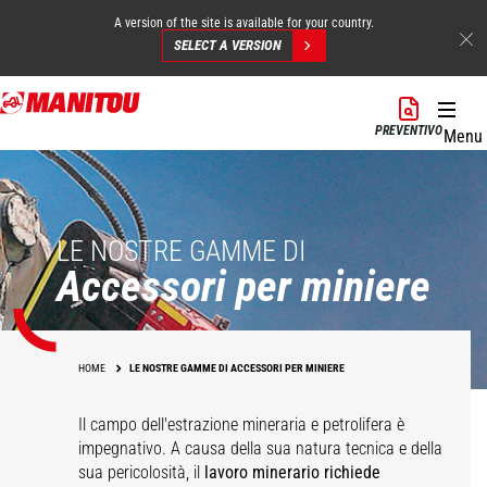
A version of the site is available for your country.
SELECT A VERSION
Salta
al
PREVENTIVO
Menu
contenuto
principale
LE NOSTRE GAMME DI
Accessori per miniere
HOME
LE NOSTRE GAMME DI ACCESSORI PER MINIERE
Il campo dell'estrazione mineraria e petrolifera è
impegnativo. A causa della sua natura tecnica e della
sua pericolosità, il
lavoro minerario richiede