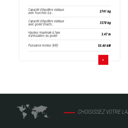
Capacité d’équilibre statique
2741 kg
avec fourches à p…
Capacité d’équilibre statique
3378 kg
avec godet (machi…
Hauteur maximale à l'axe
3.47 m
d'articulation du godet
Puissance moteur (kW)
55.40 kW
CHOISISSEZ VOTRE L