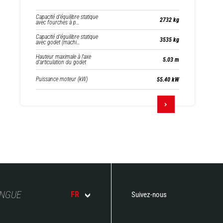
Capacité d’équilibre statique
2732 kg
avec fourches à p…
Capacité d’équilibre statique
3535 kg
avec godet (machi…
Hauteur maximale à l'axe
5.03 m
d'articulation du godet
Puissance moteur (kW)
55.40 kW
ANGUE
FR
Suivez-nous