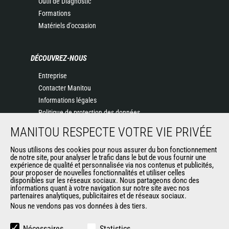
Outil de Diagnostic
Formations
Matériels d'occasion
DÉCOUVREZ-NOUS
Entreprise
Contacter Manitou
Informations légales
Politique de protection des données
Evénements
MANITOU RESPECTE VOTRE VIE PRIVÉE
Actualités
Nous utilisons des cookies pour nous assurer du bon fonctionnement
Historique
de notre site, pour analyser le trafic dans le but de vous fournir une
CGV Manitou BF
expérience de qualité et personnalisée via nos contenus et publicités,
pour proposer de nouvelles fonctionnalités et utiliser celles
disponibles sur les réseaux sociaux. Nous partageons donc des
informations quant à votre navigation sur notre site avec nos
AUTRES SITES DU GROUPE
partenaires analytiques, publicitaires et de réseaux sociaux.
Nous ne vendons pas vos données à des tiers.
Manitou Group
Carrières
Nécessaires
Statistics