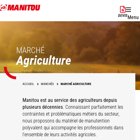
Aller
au
DEVIS
Menu
contenu
principal
MARCHÉ
Agriculture
ACCUEIL
MARCHÉS
MARCHÉ AGRICULTURE
Manitou est au service des agriculteurs depuis
plusieurs décennies
. Connaissant parfaitement les
contraintes et problématiques métiers du secteur,
nous proposons du matériel de manutention
Céréales
Centres équestres
Maraîchage
Élevage
polyvalent qui accompagne les professionnels dans
Aquaculture et
Polyculture
Pépinières
Volailles
Viticulture
l’ensemble de leurs activités agricoles.
conchyliculture
Coopératives
Production laitière
Énergies & Biogaz