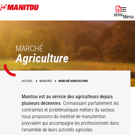
Aller
au
DEVIS
Menu
contenu
principal
MARCHÉ
Agriculture
ACCUEIL
MARCHÉS
MARCHÉ AGRICULTURE
Manitou est au service des agriculteurs depuis
plusieurs décennies
. Connaissant parfaitement les
contraintes et problématiques métiers du secteur,
nous proposons du matériel de manutention
Céréales
Centres équestres
Maraîchage
Élevage
polyvalent qui accompagne les professionnels dans
Aquaculture et
Polyculture
Pépinières
Volailles
Viticulture
l’ensemble de leurs activités agricoles.
conchyliculture
Coopératives
Production laitière
Énergies & Biogaz