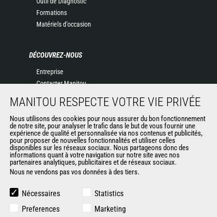
Outil de Diagnostic
Formations
Matériels d'occasion
DÉCOUVREZ-NOUS
Entreprise
Contacter Manitou
Informations légales
MANITOU RESPECTE VOTRE VIE PRIVÉE
Politique de protection des données
Nous utilisons des cookies pour nous assurer du bon fonctionnement
Evénements
de notre site, pour analyser le trafic dans le but de vous fournir une
Actualités
expérience de qualité et personnalisée via nos contenus et publicités,
pour proposer de nouvelles fonctionnalités et utiliser celles
Historique
disponibles sur les réseaux sociaux. Nous partageons donc des
informations quant à votre navigation sur notre site avec nos
partenaires analytiques, publicitaires et de réseaux sociaux.
Nous ne vendons pas vos données à des tiers.
AUTRES SITES DU GROUPE
Manitou Group
Nécessaires
Statistics
Carrières
Preferences
Marketing
Used Manitou Machines