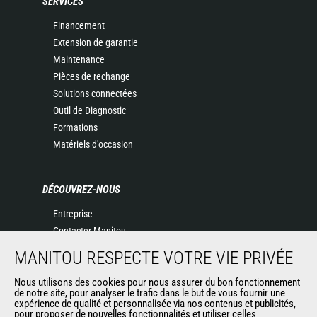
SERVICES
Financement
Extension de garantie
Maintenance
Pièces de rechange
Solutions connectées
Outil de Diagnostic
Formations
Matériels d'occasion
DÉCOUVREZ-NOUS
Entreprise
Contacter Manitou
Informations légales
MANITOU RESPECTE VOTRE VIE PRIVÉE
Politique de protection des données
Nous utilisons des cookies pour nous assurer du bon fonctionnement
Evénements
de notre site, pour analyser le trafic dans le but de vous fournir une
Actualités
expérience de qualité et personnalisée via nos contenus et publicités,
pour proposer de nouvelles fonctionnalités et utiliser celles
Historique