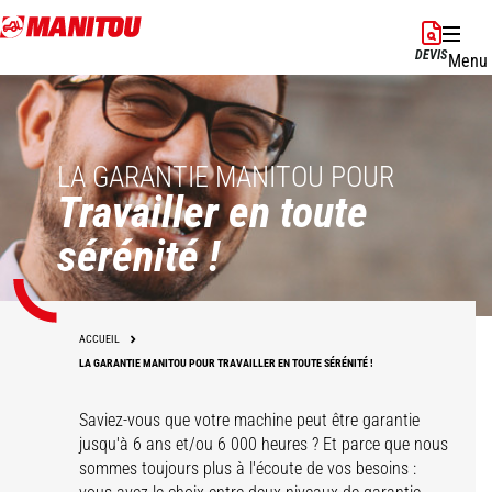
Aller
au
DEVIS
Menu
contenu
principal
LA GARANTIE MANITOU POUR
Travailler en toute
sérénité !
ACCUEIL
LA GARANTIE MANITOU POUR TRAVAILLER EN TOUTE SÉRÉNITÉ !
Saviez-vous que votre machine peut être garantie
jusqu'à 6 ans et/ou 6 000 heures ? Et parce que nous
sommes toujours plus à l'écoute de vos besoins :