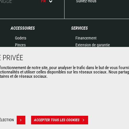
ANGUE
FR
Suivez-nous
ACCESSOIRES
SERVICES
Godets
Financement
Pinces
Extension de garantie
Manutention sur fourches
Maintenance
 PRIVÉE
Fourches et Grappins
Pièces de rechange
Potences
Solutions connectées
nctionnement de notre site, pour analyser le trafic dans le but de vous fourni
ctionnalités et utiliser celles disponibles sur les réseaux sociaux. Nous part
Nacelles
Outil de Diagnostic
itaires et de réseaux sociaux.
Bennes
Formations
Balayeuses et Nettoyeurs
Matériels d'occasion
Treuils
Accessoires miniers
ÉLECTION
ACCEPTER TOUS LES COOKIES