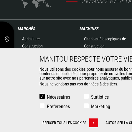
CHOISISSEZ VOTRE L
MARCHÉS
MACHINES
Agriculture
Chariots télescopiques de
Construction
Construction
Industries
Chariots télescopiques
MANITOU RESPECTE VOTRE VIE
Pétrole & gaz
Agricoles
Aéronautique
Télescopiques rotatifs
Nous utilisons des cookies pour nous assurer du bon fo
contenus et publicités, pour proposer de nouvelles fon
Environnement
Chargeuses articulées
sur notre site avec nos partenaires analytiques, public
Défense
Nacelles élévatrices
Nous ne vendons pas vos données à des tiers.
Loueurs
Matériel de magasinage
Exploitation minière
Chariots embarqués
Nécessaires
Statistics
Chariots élévateurs
Preferences
Marketing
Chargeuses compactes
Chargeuses pelleteuses
CONTACT
REFUSER TOUS LES COOKIES
AUTORISER LA S
Retirer son consentement