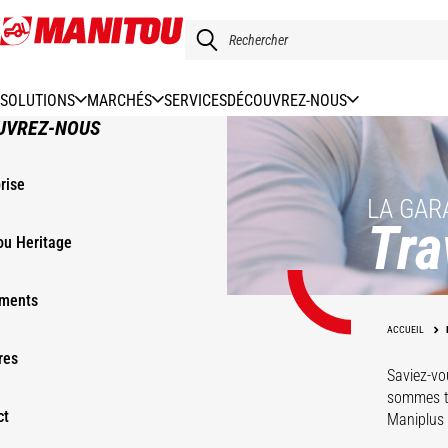
Aller
au
contenu
principal
SOLUTIONS
MARCHÉS
SERVICES
DÉCOUVREZ-NOUS
UVREZ-NOUS
rise
LA GAR
Tra
ou Heritage
ments
ACCUEIL
res
Saviez-vo
sommes to
ct
Maniplus 