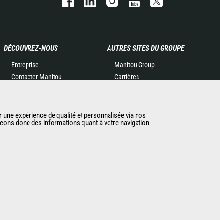
DÉCOUVREZ-NOUS
AUTRES SITES DU GROUPE
Entreprise
Manitou Group
Contacter Manitou
Carrières
Informations légales
Used Manitou Machines
Politique de protection des
RMI Manitou
données
Gehl
r une expérience de qualité et personnalisée via nos
ageons donc des informations quant à votre navigation
Evénements
Manitou Group
Actualités
Attachments
Historique