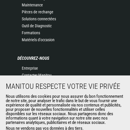
Maintenance
Pièces de rechange
Solutions connectées
Outil de Diagnostic
Formations
Matériels d'occasion
DÉCOUVREZ-NOUS
Entreprise
Contacter Manitou
Informations légales
MANITOU RESPECTE VOTRE VIE PRIVÉE
Politique de protection des données
Nous utilisons des cookies pour nous assurer du bon fonctionnement
Evénements
de notre site, pour analyser le trafic dans le but de vous fournir une
Actualités
expérience de qualité et personnalisée via nos contenus et publicités,
pour proposer de nouvelles fonctionnalités et utiliser celles
Historique
disponibles sur les réseaux sociaux. Nous partageons donc des
informations quant à votre navigation sur notre site avec nos
partenaires analytiques, publicitaires et de réseaux sociaux.
Nous ne vendons pas vos données à des tiers.
AUTRES SITES DU GROUPE