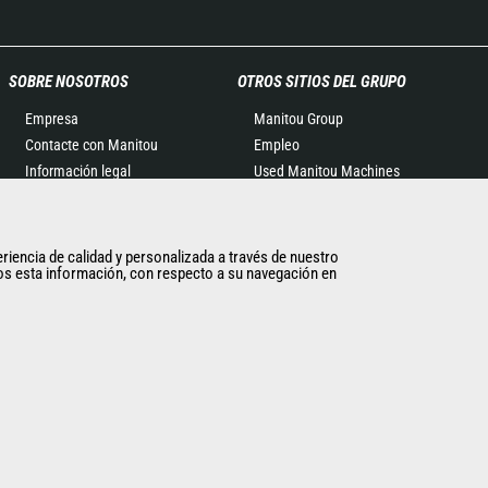
SOBRE NOSOTROS
OTROS SITIOS DEL GRUPO
Empresa
Manitou Group
Contacte con Manitou
Empleo
Información legal
Used Manitou Machines
Eventos
RMI Manitou
Noticias
Gehl
Historia
Edge Attachments
eriencia de calidad y personalizada a través de nuestro
imos esta información, con respecto a su navegación en
General Terms and
Conditions of Sale