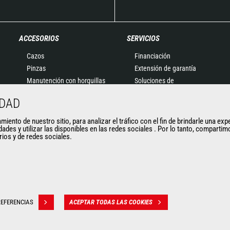
ACCESORIOS
SERVICIOS
Cazos
Financiación
Pinzas
Extensión de garantía
Manutención con horquillas
Soluciones de
Horquillas y Pinzas
mantenimiento
IDAD
Plumines
Recambios
Cestas
Soluciones conectadas
ento de nuestro sitio, para analizar el tráfico con el fin de brindarle una exp
dades y utilizar las disponibles en las redes sociales . Por lo tanto, compart
Cubilotes para hormigón
Herramientas de
arios y de redes sociales.
Barredoras y Limpiadoras
diagnóstico
Cabrestantes
Formaciones
Accesorios de minería
Usados
EFERENCIAS
ACEPTAR TODAS LAS COOKIES
 des données