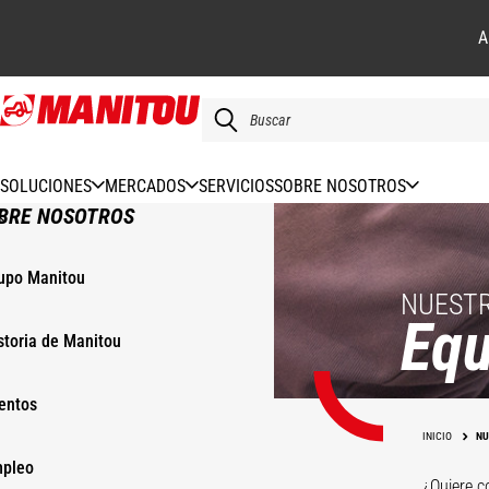
A
Pasar
al
contenido
principal
SOLUCIONES
MERCADOS
SERVICIOS
SOBRE NOSOTROS
BRE NOSOTROS
upo Manitou
NUESTR
Equ
storia de Manitou
entos
INICIO
NU
pleo
¿Quiere c