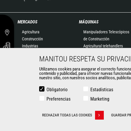
MERCADOS
MÁQUINAS
Agricultura
Manipuladores Telescópicos
Construcción
de Construcción
Industrias
Agricultural telehandlers
Petróleo y Gas
MLT-X
MANITOU RESPETA SU PRIVAC
Aeronáutica
Manipuladores Telescópicos
Medio ambiente
Giratorios
Utilizamos cookies para asegurar el correcto funcionami
contenido y publicidad, para ofrecer nuevas funcionali
Defensa
Plataformas Elevadoras
nuestro sitio, con nuestros socios analíticos, publicit
Empresas de alquiler
Almacenaje
Minería
Carretillas Embarcables
Obligatorio
Estadísticas
Carretillas Elevadoras
Preferencias
Marketing
Minicargadoras
CONTACTO
Retroexcavadoras
RECHAZAR TODAS LAS COOKIES
GUARDAR PR
Withdraw consent
© 2026 Manitou.com
Información legal
Politique de protection