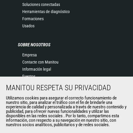
Soluciones conectadas
Herramientas de diagnóstico
Formaciones
Usados
SOBRE NOSOTROS
Empresa
Contacte con Manitou
Información legal
Eventos
Noticias
MANITOU RESPETA SU PRIVACIDAD
Historia
Utilizamos cookies para asegurar el correcto funcionamiento de
General Terms and Conditions of Sale
nuestro sitio, para analizar el tráfico con el fin de brindarle una
experiencia de calidad y personalizada a través de nuestro contenido y
publicidad, para ofrecer nuevas funcionalidades y utilizar las
disponibles en las redes sociales . Por lo tanto, compartimos esta
OTROS SITIOS DEL GRUPO
información, con respecto a su navegación en nuestro sitio, con
nuestros socios analíticos, publicitarios y de redes sociales.
Manitou Group