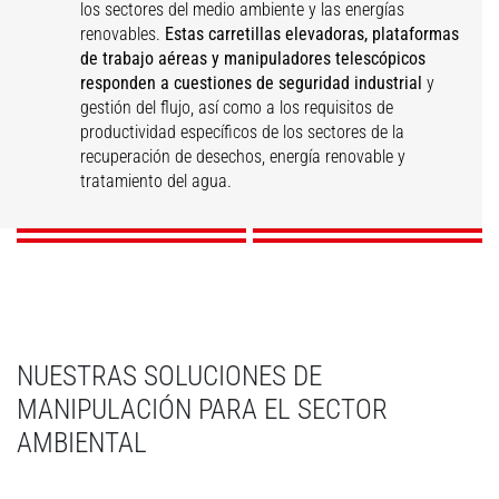
los sectores del medio ambiente y las energías
renovables.
Estas carretillas elevadoras, plataformas
de trabajo aéreas y manipuladores telescópicos
responden a cuestiones de seguridad industrial
y
gestión del flujo, así como a los requisitos de
Valorización de
Mantenimiento
productividad específicos de los sectores de la
residuos
Tratamiento del agua
Energías renovables
industrial
recuperación de desechos, energía renovable y
tratamiento del agua.
DESCUBRIR
DESCUBRIR
DESCUBRIR
DESCUBRIR
NUESTRAS SOLUCIONES DE
MANIPULACIÓN PARA EL SECTOR
AMBIENTAL