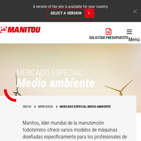
A version of the site is available for your country.
SELECT A VERSION
Pasar
al
SOLICITAR PRESUPUESTO
Menú
contenido
principal
MERCADO ESPECIAL
Medio ambiente
INICIO
MERCADOS
MERCADO ESPECIAL MEDIO AMBIENTE
Manitou, líder mundial de la manutención
todoterreno ofrece varios modelos de máquinas
diseñadas específicamente para los profesionales de