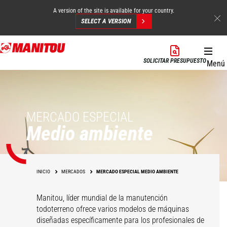
A version of the site is available for your country.
SELECT A VERSION
Pasar
al
SOLICITAR PRESUPUESTO
Menú
contenido
principal
MERCADO ESPECIAL
Medio ambiente
INICIO
MERCADOS
MERCADO ESPECIAL MEDIO AMBIENTE
Manitou, líder mundial de la manutención
todoterreno ofrece varios modelos de máquinas
diseñadas específicamente para los profesionales de