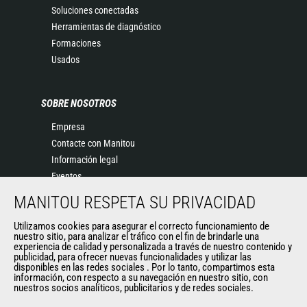
Soluciones conectadas
Herramientas de diagnóstico
Formaciones
Usados
SOBRE NOSOTROS
Empresa
Contacte con Manitou
Información legal
Eventos
Noticias
MANITOU RESPETA SU PRIVACIDAD
Historia
Utilizamos cookies para asegurar el correcto funcionamiento de
General Terms and Conditions of Sale
nuestro sitio, para analizar el tráfico con el fin de brindarle una
experiencia de calidad y personalizada a través de nuestro contenido y
publicidad, para ofrecer nuevas funcionalidades y utilizar las
disponibles en las redes sociales . Por lo tanto, compartimos esta
OTROS SITIOS DEL GRUPO
información, con respecto a su navegación en nuestro sitio, con
nuestros socios analíticos, publicitarios y de redes sociales.
Manitou Group