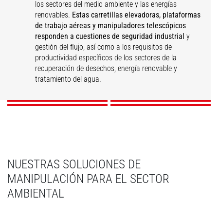
los sectores del medio ambiente y las energías
renovables.
Estas carretillas elevadoras, plataformas
de trabajo aéreas y manipuladores telescópicos
responden a cuestiones de seguridad industrial
y
gestión del flujo, así como a los requisitos de
Valorización de
Mantenimiento
productividad específicos de los sectores de la
residuos
Tratamiento del agua
Energías renovables
industrial
recuperación de desechos, energía renovable y
tratamiento del agua.
DESCUBRIR
DESCUBRIR
DESCUBRIR
DESCUBRIR
NUESTRAS SOLUCIONES DE
MANIPULACIÓN PARA EL SECTOR
AMBIENTAL