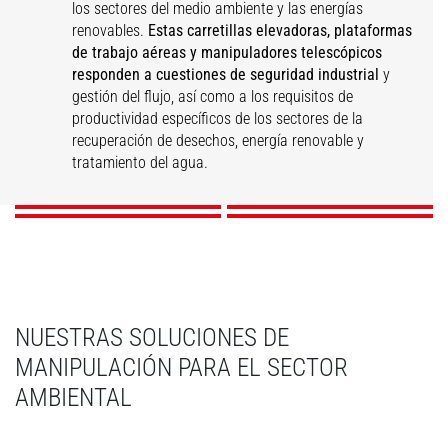
los sectores del medio ambiente y las energías
renovables.
Estas carretillas elevadoras, plataformas
de trabajo aéreas y manipuladores telescópicos
responden a cuestiones de seguridad industrial
y
gestión del flujo, así como a los requisitos de
Valorización de
Mantenimiento
productividad específicos de los sectores de la
residuos
Tratamiento del agua
Energías renovables
industrial
recuperación de desechos, energía renovable y
tratamiento del agua.
DESCUBRIR
DESCUBRIR
DESCUBRIR
DESCUBRIR
NUESTRAS SOLUCIONES DE
MANIPULACIÓN PARA EL SECTOR
AMBIENTAL