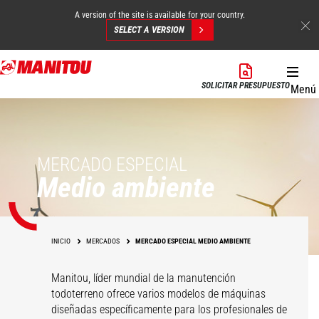
A version of the site is available for your country.
SELECT A VERSION
Pasar
al
SOLICITAR PRESUPUESTO
Menú
contenido
principal
MERCADO ESPECIAL
Medio ambiente
INICIO
MERCADOS
MERCADO ESPECIAL MEDIO AMBIENTE
Manitou, líder mundial de la manutención
todoterreno ofrece varios modelos de máquinas
diseñadas específicamente para los profesionales de