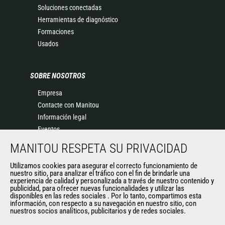
Soluciones conectadas
Herramientas de diagnóstico
Formaciones
Usados
SOBRE NOSOTROS
Empresa
Contacte con Manitou
Información legal
Eventos
Noticias
MANITOU RESPETA SU PRIVACIDAD
Historia
Utilizamos cookies para asegurar el correcto funcionamiento de
General Terms and Conditions of Sale
nuestro sitio, para analizar el tráfico con el fin de brindarle una
experiencia de calidad y personalizada a través de nuestro contenido y
publicidad, para ofrecer nuevas funcionalidades y utilizar las
disponibles en las redes sociales . Por lo tanto, compartimos esta
OTROS SITIOS DEL GRUPO
información, con respecto a su navegación en nuestro sitio, con
nuestros socios analíticos, publicitarios y de redes sociales.
Manitou Group