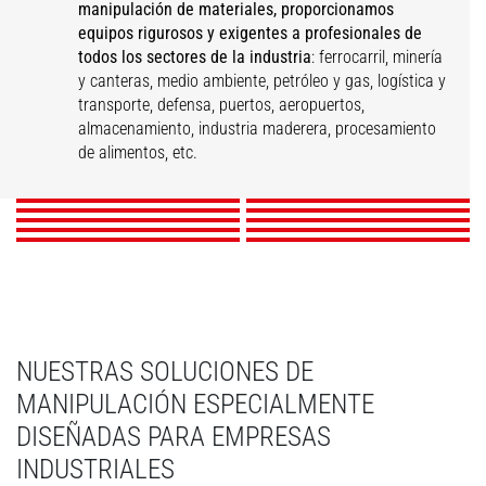
manipulación de materiales, proporcionamos
equipos rigurosos y exigentes a profesionales de
todos los sectores de la industria
: ferrocarril, minería
y canteras, medio ambiente, petróleo y gas, logística y
Mantenimiento de
transporte, defensa, puertos, aeropuertos,
Logística y transporte
Industria ferroviaria
infraestructuras
Almacenaje
almacenamiento, industria maderera, procesamiento
Industria
Industria papelera
Puertos
Aeropuertos
Eventos
Industria maderera
de alimentos, etc.
agroalimentaria
DESCUBRIR
DESCUBRIR
DESCUBRIR
DESCUBRIR
DESCUBRIR
DESCUBRIR
DESCUBRIR
DESCUBRIR
DESCUBRIR
DESCUBRIR
NUESTRAS SOLUCIONES DE
MANIPULACIÓN ESPECIALMENTE
DISEÑADAS PARA EMPRESAS
INDUSTRIALES