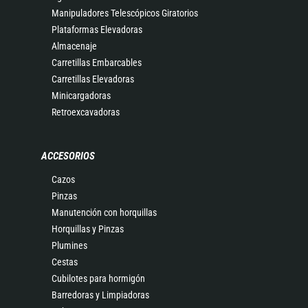
Manipuladores Telescópicos Giratorios
Plataformas Elevadoras
Almacenaje
Carretillas Embarcables
Carretillas Elevadoras
Minicargadoras
Retroexcavadoras
ACCESORIOS
Cazos
Pinzas
Manutención con horquillas
Horquillas y Pinzas
Plumines
Cestas
Cubilotes para hormigón
Barredoras y Limpiadoras