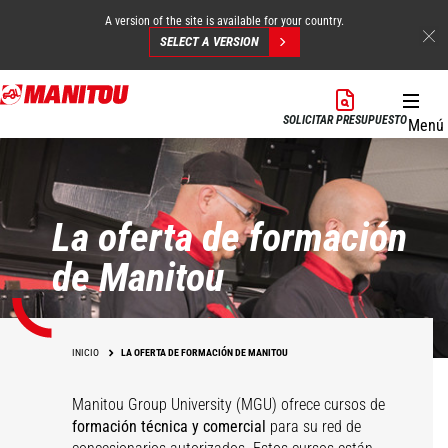
A version of the site is available for your country.
SELECT A VERSION
Pasar
al
SOLICITAR PRESUPUESTO
Menú
contenido
principal
La oferta de formación
de Manitou
INICIO
LA OFERTA DE FORMACIÓN DE MANITOU
Manitou Group University (MGU) ofrece cursos de
formación técnica y comercial
para su red de