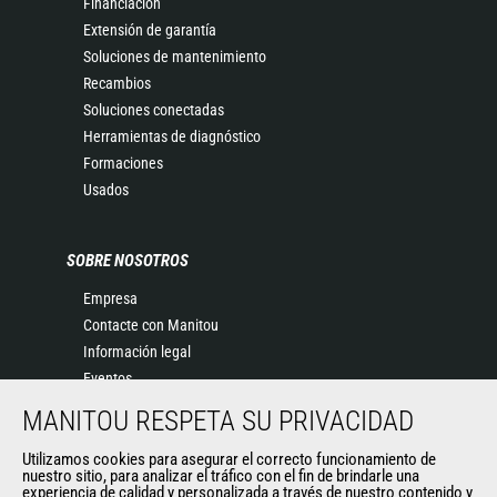
Financiación
Extensión de garantía
Soluciones de mantenimiento
Recambios
Soluciones conectadas
Herramientas de diagnóstico
Formaciones
Usados
SOBRE NOSOTROS
Empresa
Contacte con Manitou
Información legal
Eventos
Noticias
MANITOU RESPETA SU PRIVACIDAD
Historia
Utilizamos cookies para asegurar el correcto funcionamiento de
General Terms and Conditions of Sale
nuestro sitio, para analizar el tráfico con el fin de brindarle una
experiencia de calidad y personalizada a través de nuestro contenido y