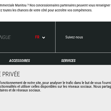
mmerciale Manitou ? Nos concessionnaires partenaires peuvent vous renseigner s
ez toutes les chances de votre côté pour accroître vos compétences.
ANGUE
FR
Suivez-nous
ACCESSOIRES
SERVICES
Godets
Financement
 PRIVÉE
Pinces
Extension de garantie
Manutention sur fourches
Maintenance
nctionnement de notre site, pour analyser le trafic dans le but de vous fourni
ctionnalités et utiliser celles disponibles sur les réseaux sociaux. Nous part
Fourches et Grappins
Pièces de rechange
itaires et de réseaux sociaux.
Potences
Solutions connectées
Nacelles
Outil de Diagnostic
Bennes
Formations
Balayeuses et Nettoyeurs
Matériels d'occasion