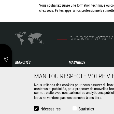
Vous souhaitez suivre une formation technique ou co
chez vous. Faites appel à nos professionnels et mett
CHOISISSEZ VOTRE L
MARCHÉS
MACHINES
Agriculture
Chariots télescopiques de
MANITOU RESPECTE VOTRE VIE
Construction
Construction
Industries
Télescopiques rotatifs
Nous utilisons des cookies pour nous assurer du bon fo
contenus et publicités, pour proposer de nouvelles fon
Pétrole & gaz
Chargeuses articulées
sur notre site avec nos partenaires analytiques, public
Aéronautique
Nacelles élévatrices
Nous ne vendons pas vos données à des tiers.
Environnement
Matériel de magasinage
Défense
Chariots embarqués
Nécessaires
Statistics
Loueurs
Chariots élévateurs