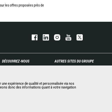
ur les offres proposées près de
DÉCOUVREZ-NOUS
AUTRES SITES DU GROUPE
Entreprise
Manitou Group
Contacter Manitou
Carrières
Informations légales
Used Manitou Machines
r une expérience de qualité et personnalisée via nos
ageons donc des informations quant à votre navigation
Politique de protection des
RMI Manitou
données
Gehl
Evénements
Manitou Group
Actualités
Attachments
Historique