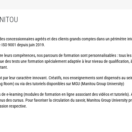
NITOU
des concessionnaires agréés et des clients grands comptes dans un périmètre int
é ISO 9001 depuis juin 2019.
tre leurs compétences, nos parcours de formation sont personnalisables : tous le
ssue des tests une formation spécialement adaptée à leur niveau de qualification, 
stant.
 par leur caractère innovant. Créatifs, nos enseignements sont dispensés au sei
ning Room) ou via des tutoriels disponibles sur MGU (Manitou Group University)
ls de e-learning (modules de formation en ligne associant des vidéos et tutoriels)
s des cursus. Pour favoriser la circulation du savoir, Manitou Group University p
ssion respective.