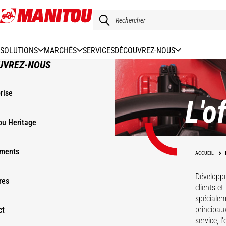
Aller
au
contenu
principal
SOLUTIONS
MARCHÉS
SERVICES
DÉCOUVREZ-NOUS
UVREZ-NOUS
rise
L'o
ou Heritage
ments
ACCUEIL
Développe
res
clients e
spécialem
principau
ct
service, l