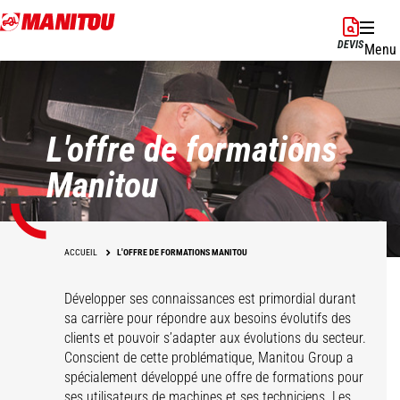
Aller
au
DEVIS
Menu
contenu
principal
L'offre de formations
Manitou
ACCUEIL
L'OFFRE DE FORMATIONS MANITOU
Développer ses connaissances est primordial durant
sa carrière pour répondre aux besoins évolutifs des
clients et pouvoir s’adapter aux évolutions du secteur.
Conscient de cette problématique, Manitou Group a
spécialement développé une offre de formations pour
ses utilisateurs de machines et ses techniciens. Les