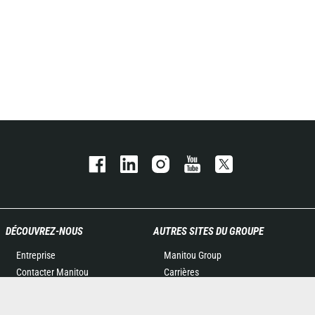
DÉCOUVREZ-NOUS
AUTRES SITES DU GROUPE
Entreprise
Manitou Group
Contacter Manitou
Carrières
Informations légales
Used Manitou Machines
Politique de protection des
RMI Manitou