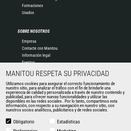
Formaciones
Usados
SOBRE NOSOTROS
Empresa
Contacte con Manitou
Información legal
Eventos
Noticias
MANITOU RESPETA SU PRIVACIDAD
Historia
General Terms and Conditions of Sale
Utilizamos cookies para asegurar el correcto funcionamiento de
nuestro sitio, para analizar el tráfico con el fin de brindarle una
experiencia de calidad y personalizada a través de nuestro contenido y
publicidad, para ofrecer nuevas funcionalidades y utilizar las
disponibles en las redes sociales . Por lo tanto, compartimos esta
OTROS SITIOS DEL GRUPO
información, con respecto a su navegación en nuestro sitio, con
nuestros socios analíticos, publicitarios y de redes sociales.
Manitou Group
Empleo
Obligatorio
Estadísticas
Used Manitou Machines