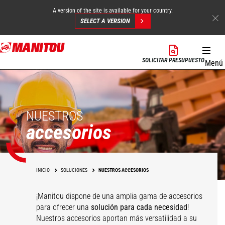
A version of the site is available for your country.
SELECT A VERSION
Pasar
al
SOLICITAR PRESUPUESTO
Menú
contenido
principal
NUESTROS
accesorios
INICIO
SOLUCIONES
NUESTROS ACCESORIOS
¡Manitou dispone de una amplia gama de accesorios
para ofrecer una
solución para cada necesidad
!
Nuestros accesorios aportan más versatilidad a su