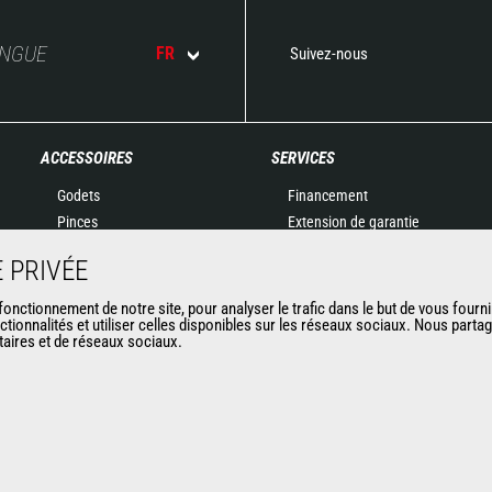
ANGUE
FR
Suivez-nous
ACCESSOIRES
SERVICES
Godets
Financement
Pinces
Extension de garantie
Manutention sur fourches
Maintenance
 PRIVÉE
Fourches et Grappins
Pièces de rechange
Potences
Solutions connectées
nctionnement de notre site, pour analyser le trafic dans le but de vous fourni
ctionnalités et utiliser celles disponibles sur les réseaux sociaux. Nous part
Nacelles
Outil de Diagnostic
itaires et de réseaux sociaux.
Bennes
Formations
Balayeuses et Nettoyeurs
Matériels d'occasion
Treuils
Accessoires miniers