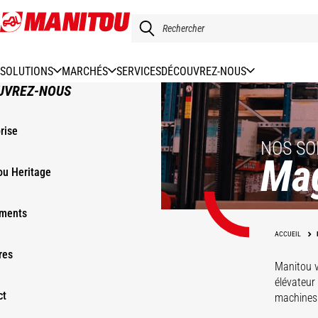
Aller
au
contenu
principal
SOLUTIONS
MARCHÉS
SERVICES
DÉCOUVREZ-NOUS
UVREZ-NOUS
rise
NOS SO
Ma
ou Heritage
ments
EP
KLEOS
ACCUEIL
res
Manitou 
élévateur
ct
machines 