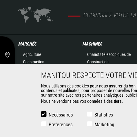
CHOISISSEZ VOTRE L
MARCHÉS
MACHINES
Agriculture
Chariots télescopiques de
Construction
Construction
Industries
Chariots télescopiques
MANITOU RESPECTE VOTRE VIE
Pétrole & gaz
Agricoles
Aéronautique
Télescopiques rotatifs
Nous utilisons des cookies pour nous assurer du bon fo
contenus et publicités, pour proposer de nouvelles fon
Environnement
Chargeuses articulées
sur notre site avec nos partenaires analytiques, public
Défense
Nacelles élévatrices
Nous ne vendons pas vos données à des tiers.
Loueurs
Matériel de magasinage
Exploitation minière
Chariots embarqués
Nécessaires
Statistics
Chariots élévateurs
Preferences
Marketing
Chargeuses compactes
Chargeuses pelleteuses