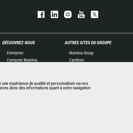
DÉCOUVREZ-NOUS
AUTRES SITES DU GROUPE
Entreprise
Manitou Group
Contacter Manitou
Carrières
Informations légales
Used Manitou Machines
Politique de protection des
RMI Manitou
données
Gehl
r une expérience de qualité et personnalisée via nos
ageons donc des informations quant à votre navigation
Evénements
Manitou Group
Actualités
Attachments
Historique