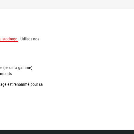
du stockage
. Utilisez nos
rde (selon la gamme)
ormants
osage est renommé pour sa