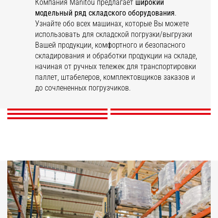
Компания Manitou предлагает
широкий
модельный ряд складского оборудования
.
Узнайте обо всех машинах, которые Вы можете
использовать для складской погрузки/выгрузки
Вашей продукции, комфортного и безопасного
складирования и обработки продукции на складе,
начиная от ручных тележек для транспортировки
EP
KLEOS
STACKY
ES
паллет, штабелеров, комплектовщиков заказов и
ER
до сочлененных погрузчиков.
ОТКРОЙТЕ ДЛЯ СЕБЯ
ОТКРОЙТЕ ДЛЯ СЕБЯ
ОТКРОЙТЕ ДЛЯ СЕБЯ
ОТКРОЙТЕ ДЛЯ СЕБЯ
ОТКРОЙТЕ ДЛЯ СЕБЯ