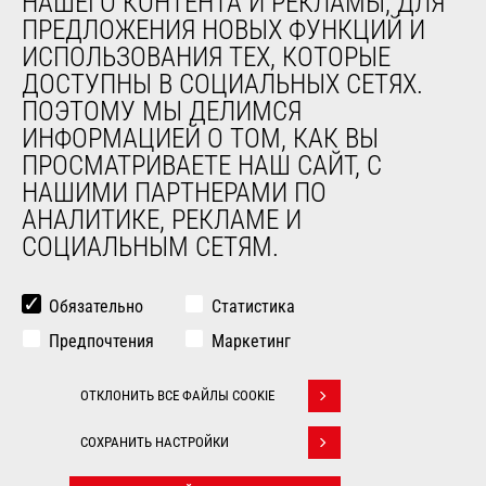
НАШЕГО КОНТЕНТА И РЕКЛАМЫ, ДЛЯ
ПРЕДЛОЖЕНИЯ НОВЫХ ФУНКЦИЙ И
Компания
ИСПОЛЬЗОВАНИЯ ТЕХ, КОТОРЫЕ
Контакты
ДОСТУПНЫ В СОЦИАЛЬНЫХ СЕТЯХ.
Юридическая информация
ПОЭТОМУ МЫ ДЕЛИМСЯ
Мероприятия
ИНФОРМАЦИЕЙ О ТОМ, КАК ВЫ
Новости
ПРОСМАТРИВАЕТЕ НАШ САЙТ, С
История
НАШИМИ ПАРТНЕРАМИ ПО
General Terms and Conditions of Sale
АНАЛИТИКЕ, РЕКЛАМЕ И
СОЦИАЛЬНЫМ СЕТЯМ.
ДРУГИЕ САЙТЫ ГРУППЫ
Manitou Group
Обязательно
Статистика
Карьера
Предпочтения
Маркетинг
Used Manitou Machines
RMI Manitou
ОТКЛОНИТЬ ВСЕ ФАЙЛЫ COOKIE
Gehl
Withdraw consent
Навесное оборудование Edge
СОХРАНИТЬ НАСТРОЙКИ
© 2026
Юридическая
Politique de