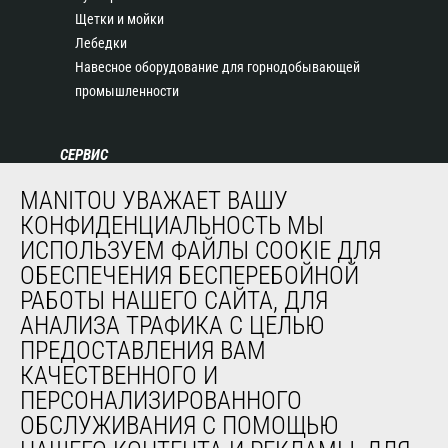
Щетки и мойки
Лебедки
Навесное оборудование для горнодобывающей
промышленности
СЕРВИС
Финансирование
MANITOU УВАЖАЕТ ВАШУ
Продленная гарантия
КОНФИДЕНЦИАЛЬНОСТЬ МЫ
Контракты на техническое обслуживание
ИСПОЛЬЗУЕМ ФАЙЛЫ COOKIE ДЛЯ
Запасные части
ОБЕСПЕЧЕНИЯ БЕСПЕРЕБОЙНОЙ
Система удаленного мониторинга
РАБОТЫ НАШЕГО САЙТА, ДЛЯ
Программное обеспечение для диагностики и
АНАЛИЗА ТРАФИКА С ЦЕЛЬЮ
обслуживания
ПРЕДОСТАВЛЕНИЯ ВАМ
Обучение
КАЧЕСТВЕННОГО И
Подержанное оборудование
ПЕРСОНАЛИЗИРОВАННОГО
ОБСЛУЖИВАНИЯ С ПОМОЩЬЮ
О НАС