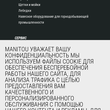
Щетки и мойки
Лебедки
Навесное оборудование для горнодобывающей
промышленности
СЕРВИС
Финансирование
MANITOU УВАЖАЕТ ВАШУ
Продленная гарантия
КОНФИДЕНЦИАЛЬНОСТЬ МЫ
Контракты на техническое обслуживание
ИСПОЛЬЗУЕМ ФАЙЛЫ COOKIE ДЛЯ
Запасные части
ОБЕСПЕЧЕНИЯ БЕСПЕРЕБОЙНОЙ
Система удаленного мониторинга
РАБОТЫ НАШЕГО САЙТА, ДЛЯ
Программное обеспечение для диагностики и
АНАЛИЗА ТРАФИКА С ЦЕЛЬЮ
обслуживания
ПРЕДОСТАВЛЕНИЯ ВАМ
Обучение
КАЧЕСТВЕННОГО И
Подержанное оборудование
ПЕРСОНАЛИЗИРОВАННОГО
ОБСЛУЖИВАНИЯ С ПОМОЩЬЮ
О НАС