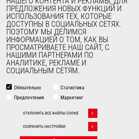
НАШЕГО КОНТЕНТА И РЕКЛАМЫ, ДЛЯ
ПРЕДЛОЖЕНИЯ НОВЫХ ФУНКЦИЙ И
Компания
ИСПОЛЬЗОВАНИЯ ТЕХ, КОТОРЫЕ
Контакты
ДОСТУПНЫ В СОЦИАЛЬНЫХ СЕТЯХ.
Юридическая информация
ПОЭТОМУ МЫ ДЕЛИМСЯ
Мероприятия
ИНФОРМАЦИЕЙ О ТОМ, КАК ВЫ
Новости
ПРОСМАТРИВАЕТЕ НАШ САЙТ, С
История
НАШИМИ ПАРТНЕРАМИ ПО
General Terms and Conditions of Sale
АНАЛИТИКЕ, РЕКЛАМЕ И
СОЦИАЛЬНЫМ СЕТЯМ.
ДРУГИЕ САЙТЫ ГРУППЫ
Manitou Group
Обязательно
Статистика
Карьера
Предпочтения
Маркетинг
Used Manitou Machines
RMI Manitou
ОТКЛОНИТЬ ВСЕ ФАЙЛЫ COOKIE
Gehl
Withdraw consent
Навесное оборудование Edge
СОХРАНИТЬ НАСТРОЙКИ
© 2026
Юридическая
Politique de