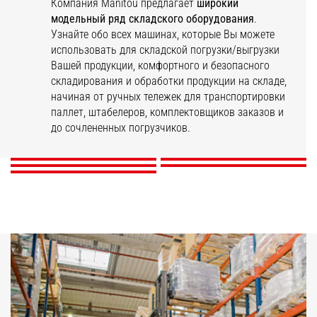
Компания Manitou предлагает
широкий
модельный ряд складского оборудования
.
Узнайте обо всех машинах, которые Вы можете
использовать для складской погрузки/выгрузки
Вашей продукции, комфортного и безопасного
складирования и обработки продукции на складе,
начиная от ручных тележек для транспортировки
EP
KLEOS
STACKY
ES
паллет, штабелеров, комплектовщиков заказов и
ER
до сочлененных погрузчиков.
ОТКРОЙТЕ ДЛЯ СЕБЯ
ОТКРОЙТЕ ДЛЯ СЕБЯ
ОТКРОЙТЕ ДЛЯ СЕБЯ
ОТКРОЙТЕ ДЛЯ СЕБЯ
ОТКРОЙТЕ ДЛЯ СЕБЯ