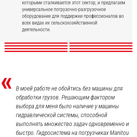
которыми сталкивается этот сектор, и предлагаем
универсальное погрузочно-разгрузочное
оборудование для поддержки профессионалов во
Смешанное сельское
Растениеводство
Коневодство
Овощеводство
Животноводство
всех видах их сельскохозяйственной
хозяйство
Питомниководство
Птицеводство
Виноградарство
деятельности.
ОТКРОЙТЕ ДЛЯ СЕБЯ
ОТКРОЙТЕ ДЛЯ СЕБЯ
ОТКРОЙТЕ ДЛЯ СЕБЯ
ОТКРОЙТЕ ДЛЯ СЕБЯ
ОТКРОЙТЕ ДЛЯ СЕБЯ
ОТКРОЙТЕ ДЛЯ СЕБЯ
ОТКРОЙТЕ ДЛЯ СЕБЯ
ОТКРОЙТЕ ДЛЯ СЕБЯ
«
В моей работе не обойтись без машины для
обработки грузов. Решающим фактором
выбора для меня было наличие у машины
гидравлической системы, способной
выполнять множество задач одновременно и
быстро. Гидросистема на погрузчиках Manitou