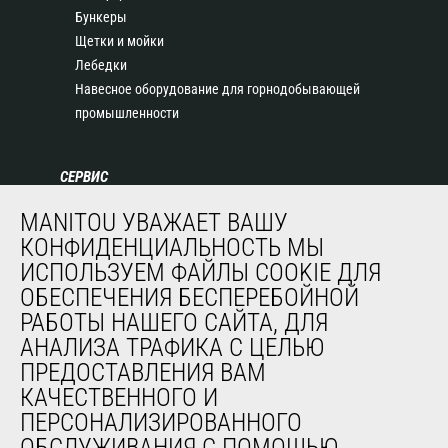
Бункеры
Щетки и мойки
Лебедки
Навесное оборудование для горнодобывающей
промышленности
СЕРВИС
Финансирование
MANITOU УВАЖАЕТ ВАШУ
Продленная гарантия
КОНФИДЕНЦИАЛЬНОСТЬ МЫ
Контракты на техническое обслуживание
ИСПОЛЬЗУЕМ ФАЙЛЫ COOKIE ДЛЯ
Запасные части
ОБЕСПЕЧЕНИЯ БЕСПЕРЕБОЙНОЙ
Система удаленного мониторинга
РАБОТЫ НАШЕГО САЙТА, ДЛЯ
Программное обеспечение для диагностики и
АНАЛИЗА ТРАФИКА С ЦЕЛЬЮ
обслуживания
ПРЕДОСТАВЛЕНИЯ ВАМ
Обучение
КАЧЕСТВЕННОГО И
Подержанное оборудование
ПЕРСОНАЛИЗИРОВАННОГО
ОБСЛУЖИВАНИЯ С ПОМОЩЬЮ