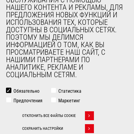
НАШЕГО КОНТЕНТА И РЕКЛАМЫ, ДЛЯ
О НАС
ПРЕДЛОЖЕНИЯ НОВЫХ ФУНКЦИЙ И
Компания
ИСПОЛЬЗОВАНИЯ ТЕХ, КОТОРЫЕ
Контакты
ДОСТУПНЫ В СОЦИАЛЬНЫХ СЕТЯХ.
Юридическая информация
ПОЭТОМУ МЫ ДЕЛИМСЯ
Мероприятия
ИНФОРМАЦИЕЙ О ТОМ, КАК ВЫ
Новости
ПРОСМАТРИВАЕТЕ НАШ САЙТ, С
История
НАШИМИ ПАРТНЕРАМИ ПО
General Terms and Conditions of Sale
АНАЛИТИКЕ, РЕКЛАМЕ И
СОЦИАЛЬНЫМ СЕТЯМ.
ДРУГИЕ САЙТЫ ГРУППЫ
Manitou Group
Обязательно
Статистика
Карьера
Предпочтения
Маркетинг
Used Manitou Machines
RMI Manitou
ОТКЛОНИТЬ ВСЕ ФАЙЛЫ COOKIE
Gehl
Withdraw consent
Навесное оборудование Edge
СОХРАНИТЬ НАСТРОЙКИ