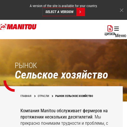
A version of the site is available for your country.
SELECT A VERSION
Перейти
к
ЦИТАТА
Меню
основному
содержанию
РЫНОК
Сельское хозяйство
ГЛАВНАЯ
ОТРАСЛИ
РЫНОК СЕЛЬСКОЕ ХОЗЯЙСТВО
Компания Manitou обслуживает фермеров на
протяжении нескольких десятилетий
. Мы
прекрасно понимаем трудности и проблемы, с