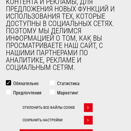
КОНТЕНТА И РЕКЛАМЫ, ДЛЯ
Контакты
ПРЕДЛОЖЕНИЯ НОВЫХ ФУНКЦИЙ И
Юридическая информация
ИСПОЛЬЗОВАНИЯ ТЕХ, КОТОРЫЕ
Мероприятия
ДОСТУПНЫ В СОЦИАЛЬНЫХ СЕТЯХ.
Новости
ПОЭТОМУ МЫ ДЕЛИМСЯ
История
ИНФОРМАЦИЕЙ О ТОМ, КАК ВЫ
General Terms and Conditions of Sale
ПРОСМАТРИВАЕТЕ НАШ САЙТ, С
НАШИМИ ПАРТНЕРАМИ ПО
ДРУГИЕ САЙТЫ ГРУППЫ
АНАЛИТИКЕ, РЕКЛАМЕ И
СОЦИАЛЬНЫМ СЕТЯМ.
Manitou Group
Карьера
Used Manitou Machines
Обязательно
Статистика
RMI Manitou
Предпочтения
Маркетинг
Gehl
Навесное оборудование Edge
ОТКЛОНИТЬ ВСЕ ФАЙЛЫ COOKIE
Withdraw consent
© 2026
Юридическая
Politique de
СОХРАНИТЬ НАСТРОЙКИ
Manitou.com
информация
protection des données