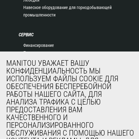
Лебедки
Навесное оборудование для горнодобывающей
промышленности
СЕРВИС
Финансирование
Продленная гарантия
Контракты на техническое обслуживание
MANITOU УВАЖАЕТ ВАШУ
Запасные части
КОНФИДЕНЦИАЛЬНОСТЬ МЫ
Система удаленного мониторинга
ИСПОЛЬЗУЕМ ФАЙЛЫ COOKIE ДЛЯ
Программное обеспечение для диагностики и
ОБЕСПЕЧЕНИЯ БЕСПЕРЕБОЙНОЙ
обслуживания
РАБОТЫ НАШЕГО САЙТА, ДЛЯ
Обучение
АНАЛИЗА ТРАФИКА С ЦЕЛЬЮ
Подержанное оборудование
ПРЕДОСТАВЛЕНИЯ ВАМ
КАЧЕСТВЕННОГО И
ПЕРСОНАЛИЗИРОВАННОГО
О НАС
ОБСЛУЖИВАНИЯ С ПОМОЩЬЮ НАШЕГО
Компания