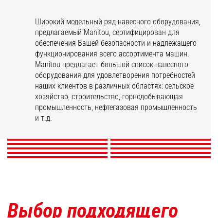
Широкий модельный ряд навесного оборудования,
предлагаемый Manitou, сертифицирован для
обеспечения Вашей безопасности и надлежащего
функционирования всего ассортимента машин.
Manitou предлагает большой список навесного
оборудования для удовлетворения потребностей
наших клиентов в различных областях: сельское
Навесное
Каретки и
хозяйство, строительство, горнодобывающая
оборудование для
Ковши
Захваты
позиционеры
Вилочные захваты
промышленность, нефтегазовая промышленность
горной
Кран-балки и краны
Платформы
Бункеры
Щетки и мойки
Лебедки
и т.д.
промышленности
ОТКРОЙТЕ ДЛЯ СЕБЯ
ОТКРОЙТЕ ДЛЯ СЕБЯ
ОТКРОЙТЕ ДЛЯ СЕБЯ
ОТКРОЙТЕ ДЛЯ СЕБЯ
ОТКРОЙТЕ ДЛЯ СЕБЯ
ОТКРОЙТЕ ДЛЯ СЕБЯ
ОТКРОЙТЕ ДЛЯ СЕБЯ
ОТКРОЙТЕ ДЛЯ СЕБЯ
ОТКРОЙТЕ ДЛЯ СЕБЯ
ОТКРОЙТЕ ДЛЯ СЕБЯ
Выбор подходящего