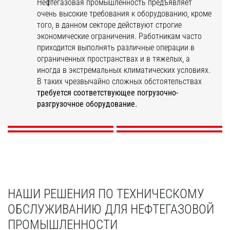
Нефтегазовая промышленность предъявляет
очень высокие требования к оборудованию, кроме
того, в данном секторе действуют строгие
экономические ограничения. Работникам часто
приходится выполнять различные операции в
Операционная
Обслуживание
Обеспечение
ограниченных пространствах и в тяжелых, а
Строительство в
деятельность
предприятий
безопасности нефте-
иногда в экстремальных климатических условиях.
нефтегазовой
нефтегазового
нефтегазовой
и газодобывающих
В таких чрезвычайно сложных обстоятельствах
промышленности
комплекса
промышленности
компаний
требуется соответствующее погрузочно-
разгрузочное оборудование.
ОТКРОЙТЕ ДЛЯ СЕБЯ
ОТКРОЙТЕ ДЛЯ СЕБЯ
ОТКРОЙТЕ ДЛЯ СЕБЯ
ОТКРОЙТЕ ДЛЯ СЕБЯ
НАШИ РЕШЕНИЯ ПО ТЕХНИЧЕСКОМУ
ОБСЛУЖИВАНИЮ ДЛЯ НЕФТЕГАЗОВОЙ
ПРОМЫШЛЕННОСТИ