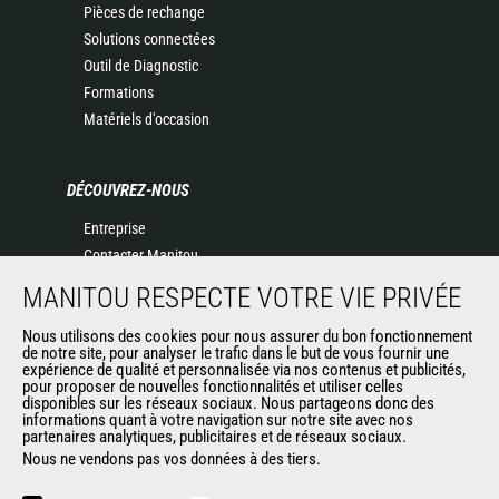
Pièces de rechange
Solutions connectées
Outil de Diagnostic
Formations
Matériels d'occasion
DÉCOUVREZ-NOUS
Entreprise
Contacter Manitou
Informations légales
MANITOU RESPECTE VOTRE VIE PRIVÉE
Politique de protection des données
Nous utilisons des cookies pour nous assurer du bon fonctionnement
Evénements
de notre site, pour analyser le trafic dans le but de vous fournir une
Actualités
expérience de qualité et personnalisée via nos contenus et publicités,
pour proposer de nouvelles fonctionnalités et utiliser celles
Historique
disponibles sur les réseaux sociaux. Nous partageons donc des
informations quant à votre navigation sur notre site avec nos
partenaires analytiques, publicitaires et de réseaux sociaux.
Nous ne vendons pas vos données à des tiers.
AUTRES SITES DU GROUPE
Manitou Group