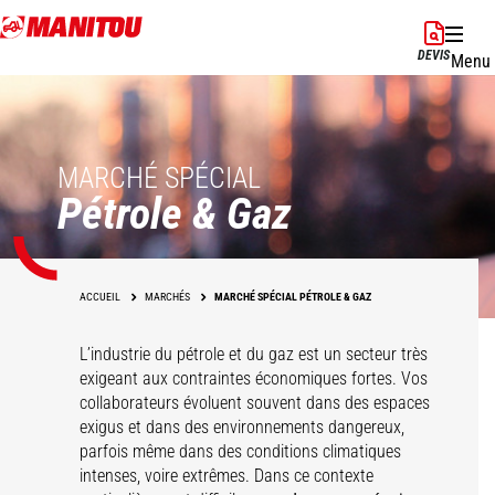
Aller
au
DEVIS
Menu
contenu
principal
MARCHÉ SPÉCIAL
Pétrole & Gaz
ACCUEIL
MARCHÉS
MARCHÉ SPÉCIAL PÉTROLE & GAZ
L’industrie du pétrole et du gaz est un secteur très
exigeant aux contraintes économiques fortes. Vos
collaborateurs évoluent souvent dans des espaces
exigus et dans des environnements dangereux,
parfois même dans des conditions climatiques
Support aux
intenses, voire extrêmes. Dans ce contexte
Construction
opérations