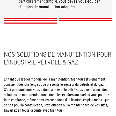
Maintenance
Sécurité
particulièrement difficile,
vous devez vous équiper
Raffinage Pétrolier
d’engins de manutention adaptés.
DÉCOUVRIR
DÉCOUVRIR
DÉCOUVRIR
DÉCOUVRIR
DÉCOUVRIR
NOS SOLUTIONS DE MANUTENTION POUR
L’INDUSTRIE PÉTROLE & GAZ
En tant que leader mondial de la manutention, Manitou est pleinement
conscient des challenges que présente le secteur du pétrole et du gaz.
C’est pourquoi nous vous aidons à relever le défi ! Nous avons conçu des
solutions de manutention fonctionnelles et sûres auxquelles vous pourrez
faire confiance, même dans les conditions d’utilisation les plus rudes. Que
ce soit pour la construction, l’exploitation ou la maintenance de vos sites,
travaillez en toute sécurité avec Manitou !