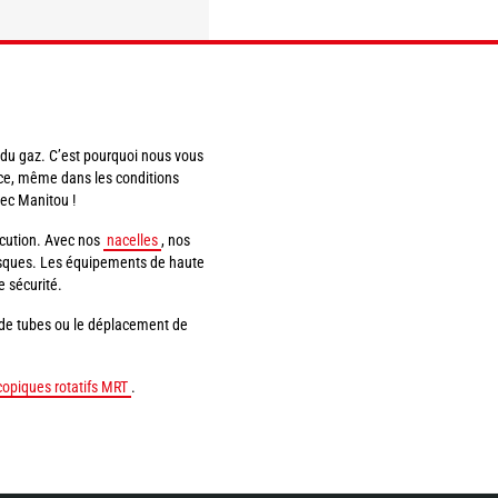
DÉCOUVRIR
DÉCOUVRIR
 du gaz. C’est pourquoi nous vous
nce, même dans les conditions
vec Manitou !
xécution. Avec nos
nacelles
, nos
risques. Les équipements de haute
e sécurité.
 de tubes ou le déplacement de
copiques rotatifs MRT
.