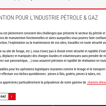
DÉCOUVRIR
TION POUR L’INDUSTRIE PÉTROLE & GAZ
u est pleinement conscient des challenges que présente le secteur du pétrole et
tions de manutention fonctionnelles et sûres auxquelles vous pourrez faire confia
ruction, l’exploitation ou la maintenance de vos sites, travaillez en toute sécurité a
me ou site de forage, etc.), vous n’avez pas à choisir entre sécurité et rapidité d’e
ifs, déplacez et manipulez des charges lourdes et volumineuses sans prendre de 
vec vue panoramique, …) vous assurent précision et rapidité de réalisation en tout
bles pour les opérations logistiques courantes comme le levage et le transport
 effectuer vos tâches quotidiennes : pinces à fûts, godets, pinces à tubes, etc.
ous apprécierez particulièrement la polyvalence de notre gamme de
chariots téles
 GAZ