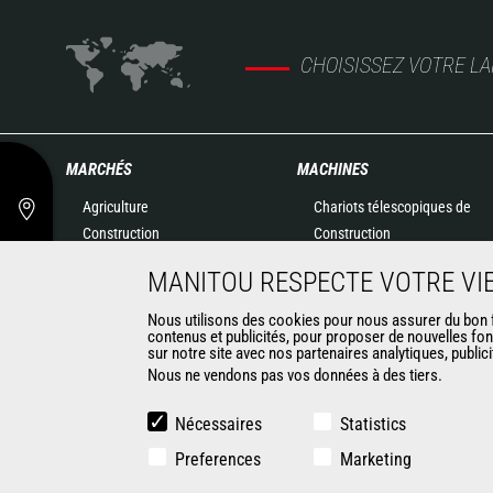
CHOISISSEZ VOTRE L
MARCHÉS
MACHINES
Agriculture
Chariots télescopiques de
Construction
Construction
Industries
Chariots télescopiques
MANITOU RESPECTE VOTRE VIE
Pétrole & gaz
Agricoles
Aéronautique
Télescopiques rotatifs
Nous utilisons des cookies pour nous assurer du bon fo
contenus et publicités, pour proposer de nouvelles fon
Environnement
Chargeuses articulées
sur notre site avec nos partenaires analytiques, public
Défense
Nacelles élévatrices
Nous ne vendons pas vos données à des tiers.
Loueurs
Matériel de magasinage
Exploitation minière
Chariots embarqués
Nécessaires
Statistics
Chariots élévateurs
Preferences
Marketing
Chargeuses compactes