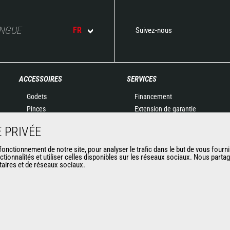
ANGUE
FR
Suivez-nous
ACCESSOIRES
SERVICES
Godets
Financement
Pinces
Extension de garantie
Manutention sur fourches
Maintenance
 PRIVÉE
Fourches et Grappins
Pièces de rechange
Potences
Solutions connectées
nctionnement de notre site, pour analyser le trafic dans le but de vous fourni
ctionnalités et utiliser celles disponibles sur les réseaux sociaux. Nous part
Nacelles
Outil de Diagnostic
itaires et de réseaux sociaux.
Bennes
Formations
Balayeuses et Nettoyeurs
Matériels d'occasion
Treuils
Accessoires miniers