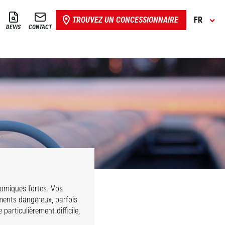
TROUVEZ UN CONCESSIONNAIRE
FR
DEVIS
CONTACT
Raffinage
Sécurité
Pétrolier
nomiques fortes. Vos
ments dangereux, parfois
articulièrement difficile,