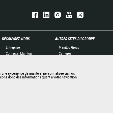
DÉCOUVREZ-NOUS
AUTRES SITES DU GROUPE
Entreprise
Manitou Group
Contacter Manitou
Carrières
Informations légales
Used Manitou Machines
Politique de protection des
RMI Manitou
données
Gehl
r une expérience de qualité et personnalisée via nos
ageons donc des informations quant à votre navigation
Evénements
Manitou Group
Actualités
Attachments
Historique