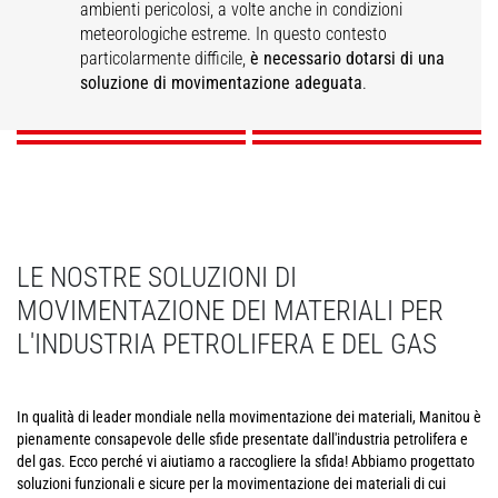
Manutenzione
Sicurezza
ambienti pericolosi, a volte anche in condizioni
l'estrazione di petrolio
all'impianto di
dell'impianto di
dell'impianto di
meteorologiche estreme. In questo contesto
e gas
estrazione
estrazione
estrazione
particolarmente difficile,
è necessario dotarsi di una
soluzione di movimentazione adeguata
.
SCOPRI
SCOPRI
SCOPRI
SCOPRI
LE NOSTRE SOLUZIONI DI
MOVIMENTAZIONE DEI MATERIALI PER
L'INDUSTRIA PETROLIFERA E DEL GAS
In qualità di leader mondiale nella movimentazione dei materiali, Manitou è
pienamente consapevole delle sfide presentate dall'industria petrolifera e
del gas. Ecco perché vi aiutiamo a raccogliere la sfida! Abbiamo progettato
soluzioni funzionali e sicure per la movimentazione dei materiali di cui