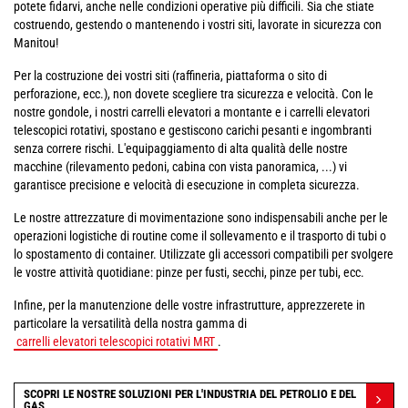
potete fidarvi, anche nelle condizioni operative più difficili. Sia che stiate
costruendo, gestendo o mantenendo i vostri siti, lavorate in sicurezza con
Manitou!
Per la costruzione dei vostri siti (raffineria, piattaforma o sito di
perforazione, ecc.), non dovete scegliere tra sicurezza e velocità. Con le
nostre gondole, i nostri carrelli elevatori a montante e i carrelli elevatori
telescopici rotativi, spostano e gestiscono carichi pesanti e ingombranti
senza correre rischi. L'equipaggiamento di alta qualità delle nostre
macchine (rilevamento pedoni, cabina con vista panoramica, ...) vi
garantisce precisione e velocità di esecuzione in completa sicurezza.
Le nostre attrezzature di movimentazione sono indispensabili anche per le
operazioni logistiche di routine come il sollevamento e il trasporto di tubi o
lo spostamento di container. Utilizzate gli accessori compatibili per svolgere
le vostre attività quotidiane: pinze per fusti, secchi, pinze per tubi, ecc.
Infine, per la manutenzione delle vostre infrastrutture, apprezzerete in
particolare la versatilità della nostra gamma di
carrelli elevatori telescopici rotativi MRT
.
SCOPRI LE NOSTRE SOLUZIONI PER L'INDUSTRIA DEL PETROLIO E DEL
GAS