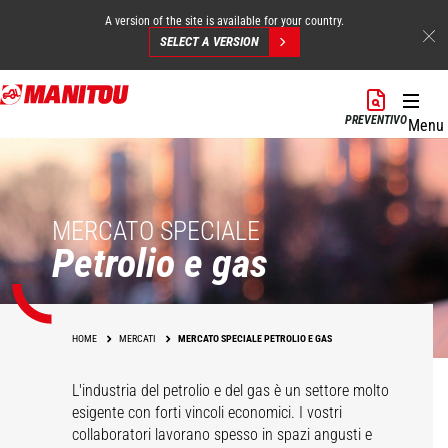
A version of the site is available for your country.
SELECT A VERSION
Salta
al
PREVENTIVO
Menu
contenuto
principale
MERCATO SPECIALE
Petrolio e gas
HOME
MERCATI
MERCATO SPECIALE PETROLIO E GAS
L'industria del petrolio e del gas è un settore molto
esigente con forti vincoli economici. I vostri
Costruzione
collaboratori lavorano spesso in spazi angusti e
dell'impianto per
Supporto operativo