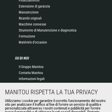
Finanziamento
Estensione di garanzia
Manutenzione
Ricambi originali
Macchine connesse
Strumento di Manutenzione e diagnostica
Formazione
Matériels d'occasion
SU DI NOI
Il Gruppo Manitou
Contatta Manitou
Informazioni legali
Eventi
MANITOU RISPETTA LA TUA PRIVACY
News
Storia
Utilizziamo i cookie per garantire il corretto funzionamento del nostro
General Terms and Conditions of Sale
sito per analizzare il traffico al fine di fornire un servizio di qualità e
personalizzata attraverso i nostri contenuti e pubblicità per fornire