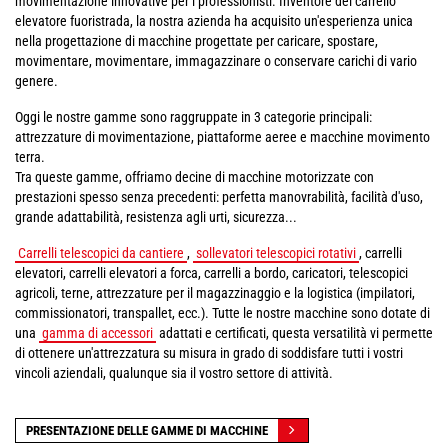
movimentazione innovative per i professionisti. Inventore del carrello
elevatore fuoristrada, la nostra azienda ha acquisito un'esperienza unica
nella progettazione di macchine progettate per caricare, spostare,
movimentare, movimentare, immagazzinare o conservare carichi di vario
genere.
Oggi le nostre gamme sono raggruppate in 3 categorie principali:
attrezzature di movimentazione, piattaforme aeree e macchine movimento
terra.
Tra queste gamme, offriamo decine di macchine motorizzate con
prestazioni spesso senza precedenti: perfetta manovrabilità, facilità d'uso,
grande adattabilità, resistenza agli urti, sicurezza...
Carrelli telescopici da cantiere
,
sollevatori telescopici rotativi
, carrelli
elevatori, carrelli elevatori a forca, carrelli a bordo, caricatori, telescopici
agricoli, terne, attrezzature per il magazzinaggio e la logistica (impilatori,
commissionatori, transpallet, ecc.). Tutte le nostre macchine sono dotate di
una
gamma di accessori
adattati e certificati, questa versatilità vi permette
di ottenere un'attrezzatura su misura in grado di soddisfare tutti i vostri
vincoli aziendali, qualunque sia il vostro settore di attività.
PRESENTAZIONE DELLE GAMME DI MACCHINE