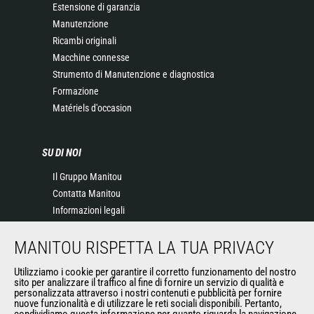
Estensione di garanzia
Manutenzione
Ricambi originali
Macchine connesse
Strumento di Manutenzione e diagnostica
Formazione
Matériels d'occasion
SU DI NOI
Il Gruppo Manitou
Contatta Manitou
Informazioni legali
Eventi
MANITOU RISPETTA LA TUA PRIVACY
News
Storia
Utilizziamo i cookie per garantire il corretto funzionamento del nostro
General Terms and Conditions of Sale
sito per analizzare il traffico al fine di fornire un servizio di qualità e
personalizzata attraverso i nostri contenuti e pubblicità per fornire
nuove funzionalità e di utilizzare le reti sociali disponibili. Pertanto,