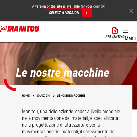
A version of the site is available for your country.
SELECT A VERSION
Salta
al
PREVENTIVO
Menu
contenuto
principale
Le nostre macchine
HOME
SOLUZIONI
LE NOSTRE MACCHINE
Manitou, una delle aziende leader a livello mondiale
nella movimentazione dei materiali, è specializzata
nella progettazione di attrezzature per la
movimentazione dei materiali, il sollevamento del