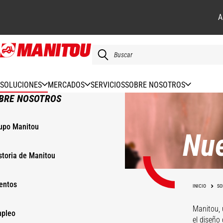
A
Pasar
al
contenido
principal
SOLUCIONES
MERCADOS
SERVICIOS
SOBRE NOSOTROS
BRE NOSOTROS
upo Manitou
Nue
storia de Manitou
entos
INICIO
SO
Manitou, 
pleo
el diseño