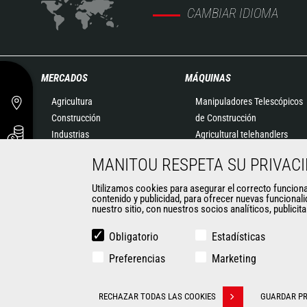
CAMBIAR IDIOMA
MERCADOS
MÁQUINAS
Agricultura
Manipuladores Telescópicos
Construcción
de Construcción
Industrias
Agricultural telehandlers
Petróleo y Gas
MLT-X
MANITOU RESPETA SU PRIVAC
Aeronáutica
Manipuladores Telescópicos
Medio ambiente
Giratorios
Utilizamos cookies para asegurar el correcto funcionami
contenido y publicidad, para ofrecer nuevas funcionali
Defensa
Plataformas Elevadoras
nuestro sitio, con nuestros socios analíticos, publicit
Empresas de alquiler
Almacenaje
Minería
Carretillas Embarcables
Obligatorio
Estadísticas
Carretillas Elevadoras
Preferencias
Marketing
Minicargadoras
CONTACTO
Retroexcavadoras
RECHAZAR TODAS LAS COOKIES
GUARDAR PR
Withdraw consent