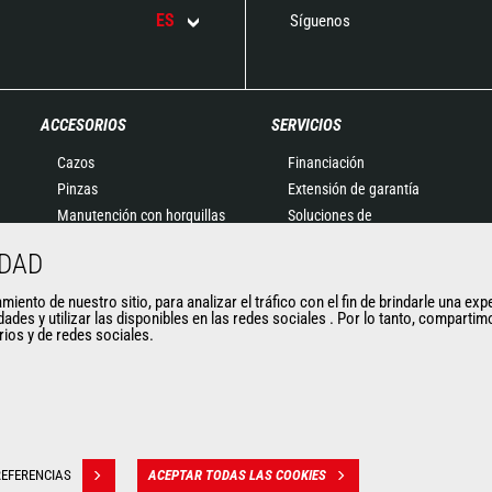
ES
Síguenos
ACCESORIOS
SERVICIOS
Cazos
Financiación
Pinzas
Extensión de garantía
Manutención con horquillas
Soluciones de
Horquillas y Pinzas
mantenimiento
IDAD
Plumines
Recambios
Cestas
Soluciones conectadas
ento de nuestro sitio, para analizar el tráfico con el fin de brindarle una exp
dades y utilizar las disponibles en las redes sociales . Por lo tanto, compart
Cubilotes para hormigón
Herramientas de
arios y de redes sociales.
Barredoras y Limpiadoras
diagnóstico
Cabrestantes
Formaciones
Accesorios de minería
Usados
EFERENCIAS
ACEPTAR TODAS LAS COOKIES