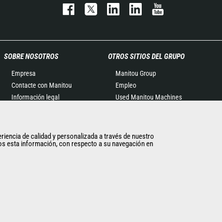
SOBRE NOSOTROS
OTROS SITIOS DEL GRUPO
Empresa
Manitou Group
Contacte con Manitou
Empleo
Información legal
Used Manitou Machines
Eventos
RMI Manitou
Noticias
Gehl
Historia
Edge Attachments
eriencia de calidad y personalizada a través de nuestro
imos esta información, con respecto a su navegación en
General Terms and
Conditions of Sale