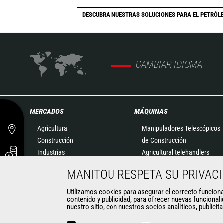
DESCUBRA NUESTRAS SOLUCIONES PARA EL PETRÓLE
CAMBIAR IDIOMA
MERCADOS
MÁQUINAS
Agricultura
Manipuladores Telescópicos
Construcción
de Construcción
Industrias
Agricultural telehandlers
Petróleo y Gas
MLT-X
MANITOU RESPETA SU PRIVAC
Aeronáutica
Manipuladores Telescópicos
Medio ambiente
Giratorios
Utilizamos cookies para asegurar el correcto funcionami
contenido y publicidad, para ofrecer nuevas funcionali
Defensa
Plataformas Elevadoras
nuestro sitio, con nuestros socios analíticos, publicit
Empresas de alquiler
Almacenaje