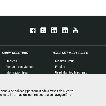
SOBRE NOSOTROS
OTROS SITIOS DEL GRUPO
Empresa
Manitou Group
Contacte con Manitou
Empleo
Información legal
Used Manitou Machines
Eventos
RMI Manitou
Noticias
Gehl
Historia
Edge Attachments
eriencia de calidad y personalizada a través de nuestro
imos esta información, con respecto a su navegación en
General Terms and
Conditions of Sale