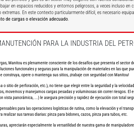
abajar en espacios reducidos y entornos peligrosos, a veces incluso en 
o extremas. En este contexto particularmente difícil, es necesario equip
to de cargas o elevación adecuado
.
DESCUBRIR
DESCUBRIR
ANUTENCIÓN PARA LA INDUSTRIA DEL PETR
as, Manitou es plenamente consciente de los desafíos que presenta el sector del
ciones funcionales y seguras para la manipulación de materiales en las que pued
 construya, opere o mantenga sus sitios, ¡trabaje con seguridad con Manitou!
ma o sitio de perforación, etc.), no tiene que elegir entre la seguridad y la velocid
os, movemos y manejamos cargas pesadas y voluminosas sin correr riesgos. El e
 vista panorámica, ...) le asegura precisión y rapidez de ejecución con total seg
nsables para las operaciones logísticas de rutina, como la elevación y el transpo
a realizar sus tareas diarias: pinza para bidones, cazos, pinza para tubos, etc.
cturas, apreciarán especialmente la versatilidad de nuestra gama de manipulador