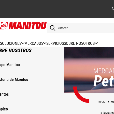
A
Pasar
al
contenido
principal
SOLUCIONES
MERCADOS
SERVICIOS
SOBRE NOSOTROS
BRE NOSOTROS
upo Manitou
MERCAD
Pet
storia de Manitou
entos
Construcción
INICIO
ME
pleo
La indust