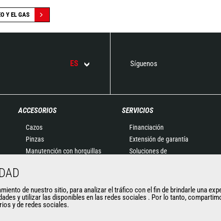
O Y EL GAS
ES
Síguenos
ACCESORIOS
SERVICIOS
Cazos
Financiación
Pinzas
Extensión de garantía
Manutención con horquillas
Soluciones de
Horquillas y Pinzas
mantenimiento
IDAD
Plumines
Recambios
Cestas
Soluciones conectadas
ento de nuestro sitio, para analizar el tráfico con el fin de brindarle una exp
dades y utilizar las disponibles en las redes sociales . Por lo tanto, compart
Cubilotes para hormigón
Herramientas de
arios y de redes sociales.
Barredoras y Limpiadoras
diagnóstico