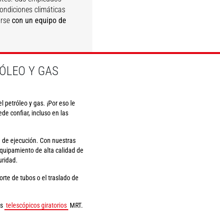
condiciones climáticas
arse
con un equipo de
DESCUBRIR
ÓLEO Y GAS
 petróleo y gas. ¡Por eso le
e confiar, incluso en las
ad de ejecución. Con nuestras
quipamiento de alta calidad de
uridad.
rte de tubos o el traslado de
es
telescópicos giratorios
MRT.