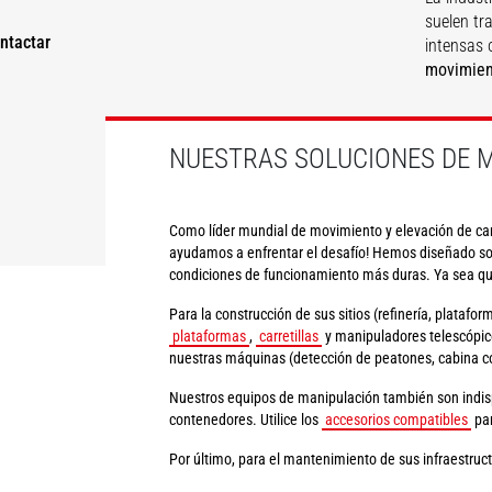
suelen tr
ntactar
intensas 
movimien
DESCUBRIR
NUESTRAS SOLUCIONES DE M
Como líder mundial de movimiento y elevación de carg
ayudamos a enfrentar el desafío! Hemos diseñado solu
condiciones de funcionamiento más duras. Ya sea que
Para la construcción de sus sitios (refinería, platafor
plataformas
,
carretillas
y manipuladores telescópic
nuestras máquinas (detección de peatones, cabina con
Nuestros equipos de manipulación también son indispe
contenedores. Utilice los
accesorios compatibles
par
Por último, para el mantenimiento de sus infraestru