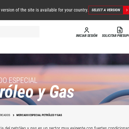
 version of the site is available for your country.
SELECT A VERSION
INICIAR SESIÓN
SOLICITAR PRESU
O ESPECIAL
róleo y Gas
Apoyo a las
operaciones
Mantenimien
RCADOS
MERCADO ESPECIAL PETRÓLEO Y GAS
ria del petróleo y gas es un sector muy exigente con fuertes condicion