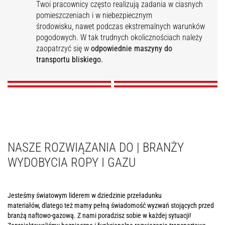
Twoi pracownicy często realizują zadania w ciasnych
pomieszczeniach i w niebezpiecznym
środowisku, nawet podczas ekstremalnych warunków
pogodowych. W tak trudnych okolicznościach należy
Budowa infrastruktury
Wsparcie operacyjne
Konserwacja
Bezpieczeństwo
zaopatrzyć się w
odpowiednie maszyny do
transportu bliskiego.
ODKRYJ
ODKRYJ
ODKRYJ
ODKRYJ
NASZE ROZWIĄZANIA DO | BRANŻY
WYDOBYCIA ROPY I GAZU
Jesteśmy światowym liderem w dziedzinie przeładunku
materiałów, dlatego też mamy pełną świadomość wyzwań stojących przed
branżą naftowo-gazową. Z nami poradzisz sobie w każdej sytuacji!