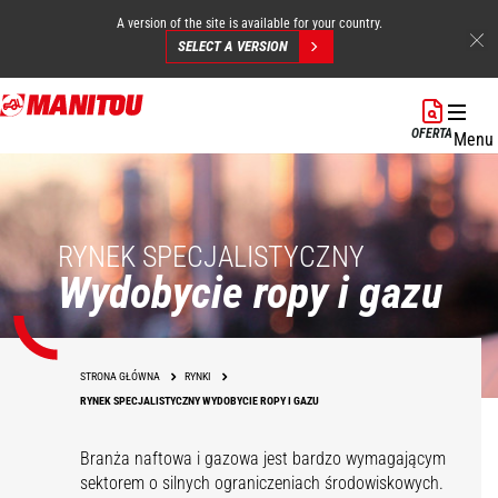
A version of the site is available for your country.
SELECT A VERSION
Przejdź
do
OFERTA
Menu
treści
RYNEK SPECJALISTYCZNY
Wydobycie ropy i gazu
STRONA GŁÓWNA
RYNKI
RYNEK SPECJALISTYCZNY WYDOBYCIE ROPY I GAZU
Branża naftowa i gazowa jest bardzo wymagającym
sektorem o silnych ograniczeniach środowiskowych.