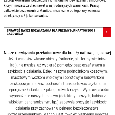
Zaprojektowaliśmy bezpieczne i funkcjonalne rozwiązania transportowe,
którym możesz zaufać nawet w najtrudniejszych warunkach. Pracuj
całkowicie bezpiecznie z Manitou, niezależnie od tego, czy wznosisz
obiekty, czy też je konserwujesz!
SPRAWDŹ NASZE ROZWIĄZANIA DLA PRZEMYSŁU NAFTOWEGO I
GAZOWEGO
Nasze rozwiązania przeładunkowe dla branży naftowej i gazowej
Jeżeli wznosisz własne obiekty (rafinerie, platformy wiertnicze
itd.), nie musisz już wybierać pomiędzy bezpieczeństwem a
szybkością działania. Dzięki naszym podnośnikom koszowym,
masztowym wózkom widłowym i obrotowym ładowarkom
teleskopowym możesz podnosić i transportować ciężkie oraz
nieporęczne ładunki bez jakiegokolwiek ryzyka. Wysokiej jakości
wyposażenie naszych maszyn (detektory pieszych, kabina z
widokiem panoramicznym, itp.) zapewnia precyzję i szybkość
działania przy zachowaniu pełnego bezpieczeństwa.
Sprzęt przeładunkowy Manitou jest również niezbędny podczas