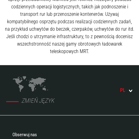
codziennych operacji logistycznych, takich jak podnoszenie i
transport rur lub przenoszenie kontenerów. Używaj
kompatybilnego osprzętu podczas realizacji codziennych zadań,
na przykład uchwytów do beczek, czerpaków, uchwytów do rur itd.
Jeśli chodzi o utrzymanie infrastruktury, to z pewnością docenisz
wszechstronność naszej gamy obrotowych ładowarek
teleskopowych MRT.
PL
ZMIEŃ JĘZYK
Obserwuj nas