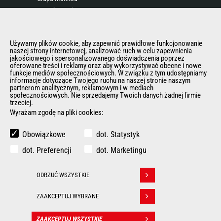
Kontakt Manitou
Informacje Prawne
Eventy i pokazy
Używamy plików cookie, aby zapewnić prawidłowe funkcjonowanie
Aktualności
naszej strony internetowej, analizować ruch w celu zapewnienia
jakościowego i spersonalizowanego doświadczenia poprzez
Historia
oferowane treści i reklamy oraz aby wykorzystywać obecne i nowe
General Terms and Conditions of Sale
funkcje mediów społecznościowych. W związku z tym udostępniamy
informacje dotyczące Twojego ruchu na naszej stronie naszym
Polityka Rodo
partnerom analitycznym, reklamowym i w mediach
społecznościowych. Nie sprzedajemy Twoich danych żadnej firmie
trzeciej.
Wyrażam zgodę na pliki cookies:
INNE STRONY GRUPY MANITOU
Manitou Group
Obowiązkowe
dot. Statystyk
Kariera
dot. Preferencji
dot. Marketingu
Used Manitou Machines
RMI Manitou
ODRZUĆ WSZYSTKIE
Gehl
Withdraw consent
Edge Attachments
ZAAKCEPTUJ WYBRANE
© 2026
Informacje
Politique de protection
ZAAKCEPTUJ WSZYSTKIE