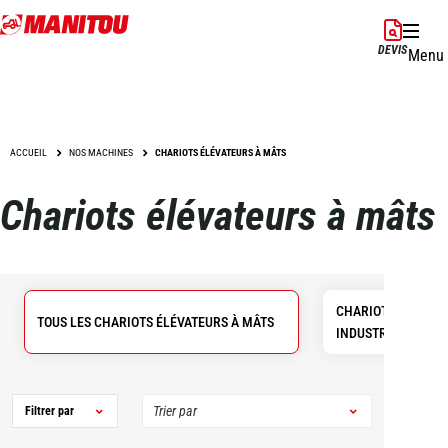
Aller
au
DEVIS
Menu
contenu
principal
ACCUEIL
NOS MACHINES
CHARIOTS ÉLÉVATEURS À MÂTS
Chariots élévateurs à mâts
CHARIOTS ÉLÉVAT
TOUS LES CHARIOTS ÉLÉVATEURS À MÂTS
INDUSTRIELS
Filtrer par