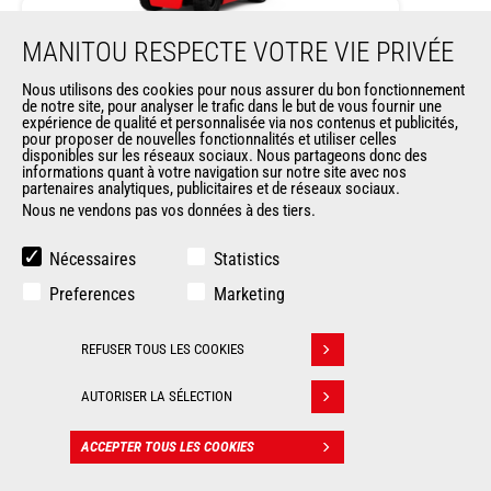
MANITOU RESPECTE VOTRE VIE PRIVÉE
ME 425 LD LIFT
Nous utilisons des cookies pour nous assurer du bon fonctionnement
de notre site, pour analyser le trafic dans le but de vous fournir une
Chariots
élévateurs à mâts
expérience de qualité et personnalisée via nos contenus et publicités,
pour proposer de nouvelles fonctionnalités et utiliser celles
disponibles sur les réseaux sociaux. Nous partageons donc des
informations quant à votre navigation sur notre site avec nos
Hauteur de levage max.
6500 mm
partenaires analytiques, publicitaires et de réseaux sociaux.
Nous ne vendons pas vos données à des tiers.
Capacité max.
2500 kg
Nécessaires
Statistics
Rayon de giration
2035 mm
Preferences
Marketing
Centre de gravité de la charge
500 mm
REFUSER TOUS LES COOKIES
Retirer son consentement
AUTORISER LA SÉLECTION
ACCEPTER TOUS LES COOKIES
CONTACT