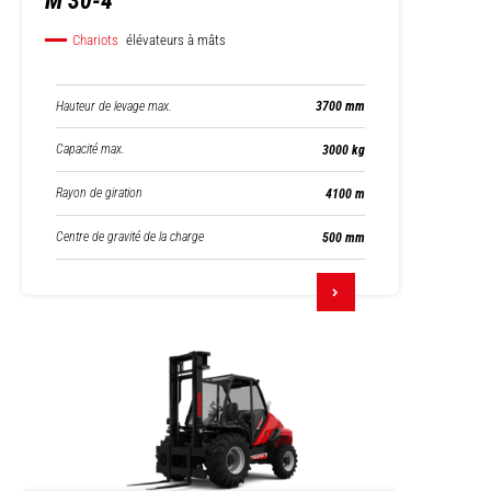
M 30-4
Chariots
élévateurs à mâts
Hauteur de levage max.
3700 mm
Capacité max.
3000 kg
Rayon de giration
4100 m
Centre de gravité de la charge
500 mm