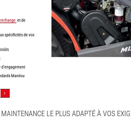
 rechange
et de
 spécificités de vos
 coûts
s
pe d’engagement
andards Manitou
 MAINTENANCE LE PLUS ADAPTÉ À VOS EXI