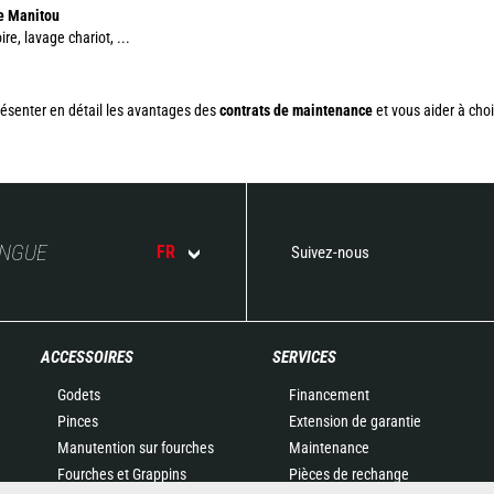
ne Manitou
ire, lavage chariot, ...
résenter en détail les avantages des
contrats de maintenance
et vous aider à choi
ANGUE
FR
Suivez-nous
ACCESSOIRES
SERVICES
Godets
Financement
Pinces
Extension de garantie
Manutention sur fourches
Maintenance
Fourches et Grappins
Pièces de rechange