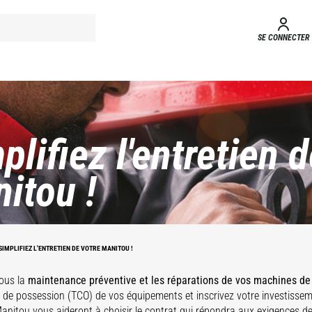
SE CONNECTER
plifiez l'entretien 
itou !
SIMPLIFIEZ L'ENTRETIEN DE VOTRE MANITOU !
ous la
maintenance préventive et les réparations de vos machines d
l de possession (TCO) de vos équipements et inscrivez votre investissem
anitou vous aideront à choisir le contrat qui répondra aux exigences de 