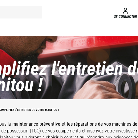
SE CONNECTER
plifiez l'entretien 
itou !
SIMPLIFIEZ L'ENTRETIEN DE VOTRE MANITOU !
ous la
maintenance préventive et les réparations de vos machines d
l de possession (TCO) de vos équipements et inscrivez votre investissem
anitou vous aideront à choisir le contrat qui répondra aux exigences de 