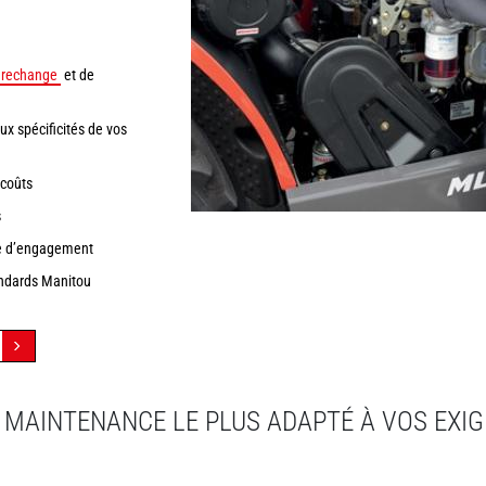
 rechange
et de
 spécificités de vos
 coûts
s
pe d’engagement
andards Manitou
 MAINTENANCE LE PLUS ADAPTÉ À VOS EXI