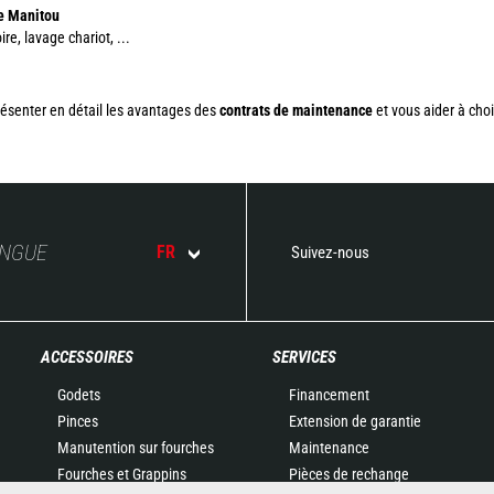
ne Manitou
ire, lavage chariot, ...
résenter en détail les avantages des
contrats de maintenance
et vous aider à choi
ANGUE
FR
Suivez-nous
ACCESSOIRES
SERVICES
Godets
Financement
Pinces
Extension de garantie
Manutention sur fourches
Maintenance
Fourches et Grappins
Pièces de rechange