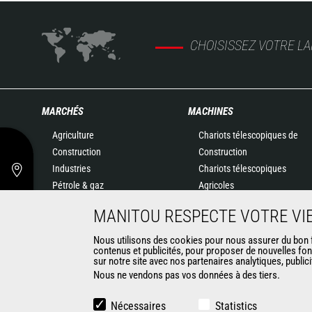
CHOISISSEZ VOTRE L
MARCHÉS
MACHINES
Agriculture
Chariots télescopiques de
Construction
Construction
Industries
Chariots télescopiques
Pétrole & gaz
Agricoles
Aéronautique
Agricultural telehandlers
MANITOU RESPECTE VOTRE VIE
Environnement
MLT-X
Défense
Télescopiques rotatifs
Nous utilisons des cookies pour nous assurer du bon fo
contenus et publicités, pour proposer de nouvelles fon
Loueurs
Chargeuses articulées
sur notre site avec nos partenaires analytiques, public
Exploitation minière
Nacelles élévatrices
Nous ne vendons pas vos données à des tiers.
Matériel de magasinage
Chariots embarqués
Nécessaires
Statistics