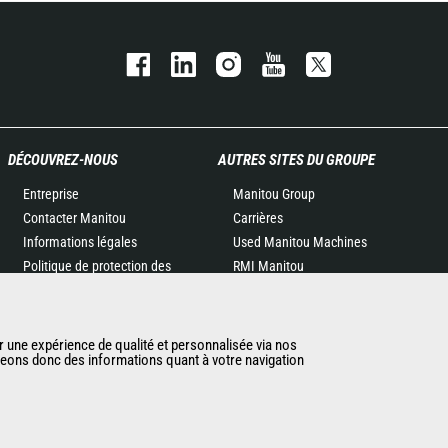
DÉCOUVREZ-NOUS
AUTRES SITES DU GROUPE
Entreprise
Manitou Group
Contacter Manitou
Carrières
Informations légales
Used Manitou Machines
Politique de protection des
RMI Manitou
données
Gehl
Evénements
Manitou Group
Actualités
Attachments
r une expérience de qualité et personnalisée via nos
ageons donc des informations quant à votre navigation
Historique