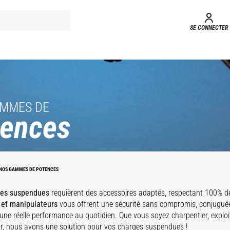
SE CONNECTER
AMMES DE
tences
Potence
grande
Potence-treuil
Potence
capacité
NOS GAMMES DE POTENCES
télescopique
extensible
ges suspendues
requièrent des accessoires adaptés, respectant 100% d
 et manipulateurs
vous offrent une sécurité sans compromis, conjugué
une réelle performance au quotidien. Que vous soyez charpentier, exploit
ur, nous avons une solution pour vos charges suspendues !