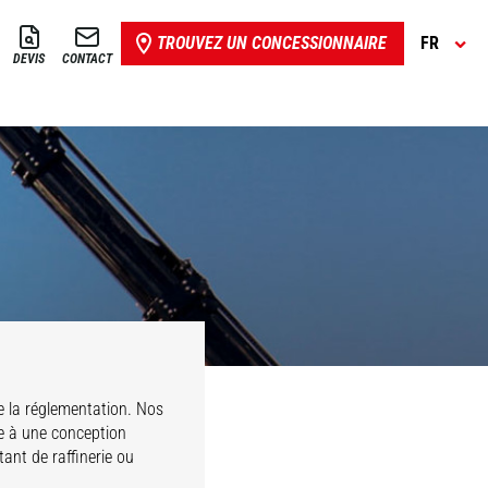
TROUVEZ UN CONCESSIONNAIRE
FR
DEVIS
CONTACT
Potence 2
Potence
crochets
extension
e la réglementation. Nos
e à une conception
ant de raffinerie ou