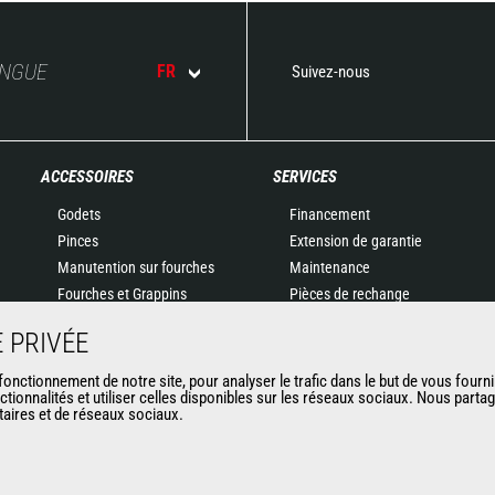
ANGUE
FR
Suivez-nous
ACCESSOIRES
SERVICES
Godets
Financement
Pinces
Extension de garantie
Manutention sur fourches
Maintenance
Fourches et Grappins
Pièces de rechange
Potences
Solutions connectées
 PRIVÉE
Nacelles
Outil de Diagnostic
Bennes
Formations
nctionnement de notre site, pour analyser le trafic dans le but de vous fourni
ctionnalités et utiliser celles disponibles sur les réseaux sociaux. Nous part
Balayeuses et Nettoyeurs
Matériels d'occasion
itaires et de réseaux sociaux.
Treuils
Accessoires miniers