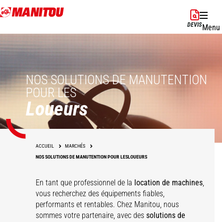
Aller
au
DEVIS
Menu
contenu
principal
NOS SOLUTIONS DE MANUTENTION
POUR LES
Loueurs
ACCUEIL
MARCHÉS
NOS SOLUTIONS DE MANUTENTION POUR LESLOUEURS
En tant que professionnel de la
location de machines
,
vous recherchez des équipements fiables,
performants et rentables. Chez Manitou, nous
sommes votre partenaire, avec des
solutions de