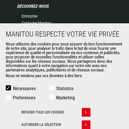
DÉCOUVREZ-NOUS
Entreprise
Contacter Manitou
Informations légales
MANITOU RESPECTE VOTRE VIE PRIVÉE
Politique de protection des données
Nous utilisons des cookies pour nous assurer du bon fonctionnement
Evénements
de notre site, pour analyser le trafic dans le but de vous fournir une
Actualités
expérience de qualité et personnalisée via nos contenus et publicités,
pour proposer de nouvelles fonctionnalités et utiliser celles
Historique
disponibles sur les réseaux sociaux. Nous partageons donc des
informations quant à votre navigation sur notre site avec nos
partenaires analytiques, publicitaires et de réseaux sociaux.
Nous ne vendons pas vos données à des tiers.
AUTRES SITES DU GROUPE
Manitou Group
Nécessaires
Statistics
Carrières
Preferences
Marketing
Used Manitou Machines
RMI Manitou
REFUSER TOUS LES COOKIES
Gehl
Retirer son consentement
Manitou Group Attachments
AUTORISER LA SÉLECTION