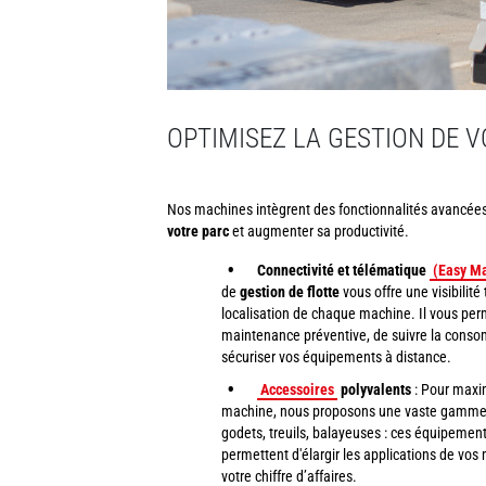
OPTIMISEZ LA GESTION DE 
Nos machines intègrent des fonctionnalités avancées 
votre parc
et augmenter sa productivité.
Connectivité et télématique
(Easy M
de
gestion de flotte
vous offre une visibilité t
localisation de chaque machine. Il vous perm
maintenance préventive, de suivre la conso
sécuriser vos équipements à distance.
Accessoires
polyvalents
: Pour maxim
machine, nous proposons une vaste gamme 
godets, treuils, balayeuses : ces équipemen
permettent d'élargir les applications de vo
votre chiffre d’affaires.