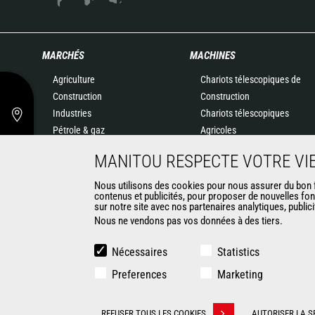
MARCHÉS
MACHINES
Agriculture
Chariots télescopiques de
Construction
Construction
Industries
Chariots télescopiques
Pétrole & gaz
Agricoles
Aéronautique
Agricultural telehandlers
MANITOU RESPECTE VOTRE VIE
Environnement
MLT-X
Défense
Télescopiques rotatifs
Nous utilisons des cookies pour nous assurer du bon fo
contenus et publicités, pour proposer de nouvelles fon
Loueurs
Chargeuses articulées
sur notre site avec nos partenaires analytiques, public
Exploitation minière
Nacelles élévatrices
Nous ne vendons pas vos données à des tiers.
Matériel de magasinage
Chariots embarqués
Nécessaires
Statistics
Chariots élévateurs
Preferences
Marketing
Chargeuses compactes
Chargeuses pelleteuses
CONTACT
REFUSER TOUS LES COOKIES
AUTORISER LA S