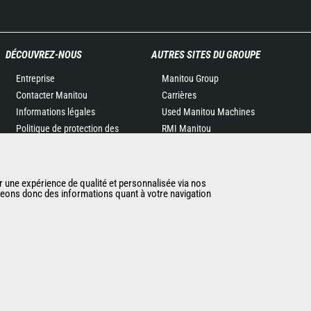
DÉCOUVREZ-NOUS
AUTRES SITES DU GROUPE
Entreprise
Manitou Group
Contacter Manitou
Carrières
Informations légales
Used Manitou Machines
Politique de protection des
RMI Manitou
données
Gehl
Evénements
Manitou Group
Actualités
Attachments
r une expérience de qualité et personnalisée via nos
ageons donc des informations quant à votre navigation
Historique