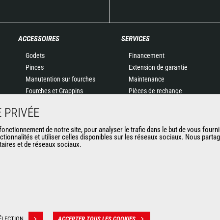
ACCESSOIRES
SERVICES
Godets
Financement
Pinces
Extension de garantie
Manutention sur fourches
Maintenance
Fourches et Grappins
Pièces de rechange
Potences
Solutions connectées
 PRIVÉE
Nacelles
Outil de Diagnostic
Bennes
Formations
nctionnement de notre site, pour analyser le trafic dans le but de vous fourni
ctionnalités et utiliser celles disponibles sur les réseaux sociaux. Nous part
Balayeuses et Nettoyeurs
Matériels d'occasion
itaires et de réseaux sociaux.
Treuils
Accessoires miniers
ÉLECTION
ACCEPTER TOUS LES COOKIES