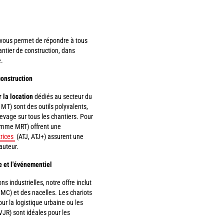
vous permet de répondre à tous
hantier de construction, dans
e.
construction
 la location
dédiés au secteur du
T) sont des outils polyvalents,
levage sur tous les chantiers. Pour
amme MRT) offrent une
rices
(ATJ, ATJ+) assurent une
auteur.
ue et l'événementiel
s industrielles, notre offre inclut
) et des nacelles. Les chariots
r la logistique urbaine ou les
(VJR) sont idéales pour les