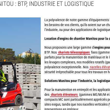
TOU : BTP, INDUSTRIE ET LOGISTIQUE
La polyvalence de notre gamme d'équipements 
les besoins de vos clients, qu'ils soient sur un c
l’industrie, ou pour des applications de logistiqu
Location d'engins de chantier Manitou pour la 
Nous proposons une large gamme d'
engins pour
BTP. Nos
chariots télescopiques
fixes (gamme M
parfaits pour la manutention de matériaux et le 
les levages complexes, nos modèles rotatifs (g
polyvalence exceptionnelle. Nos
nacelles élévat
sécurité irréprochable pour tous les travaux en h
Solutions Manitou pour l’industrie, la logistiq
Pour la manutention en entrepôt et les application
des
chariots élévateurs
(gammes ME/MI/M et MC
compacts MC sont particulièrement appréciés pou
sites exigus, tandis que nos nacelles verticales 
interventions en intérieur.