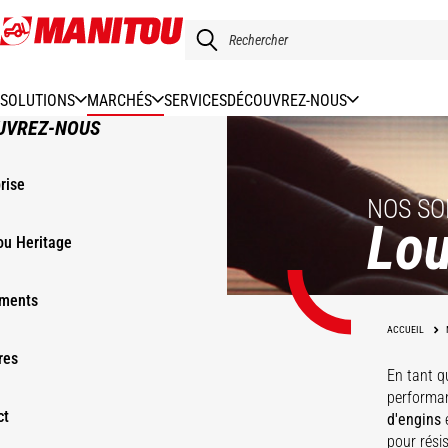
Aller
au
contenu
principal
SOLUTIONS
MARCHÉS
SERVICES
DÉCOUVREZ-NOUS
UVREZ-NOUS
rise
NOS SO
Lou
ou Heritage
ments
ACCUEIL
res
En tant q
performan
ct
d'engins
pour rési