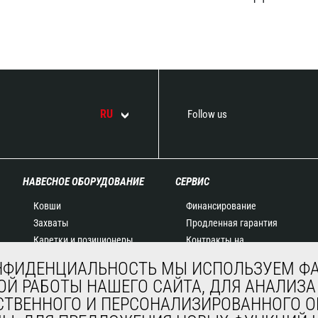
RU
Follow us
НАВЕСНОЕ ОБОРУДОВАНИЕ
СЕРВИС
Ковши
Финансирование
Захваты
Продленная гарантия
Каретки и позиционеры
Контракты на
Вилочные захваты
техническое
НФИДЕНЦИАЛЬНОСТЬ МЫ ИСПОЛЬЗУЕМ ФА
Краны-балки и краны
обслуживание
Й РАБОТЫ НАШЕГО САЙТА, ДЛЯ АНАЛИЗА
Платформы
Запасные части
СТВЕННОГО И ПЕРСОНАЛИЗИРОВАННОГО
Бункеры
Система удаленного