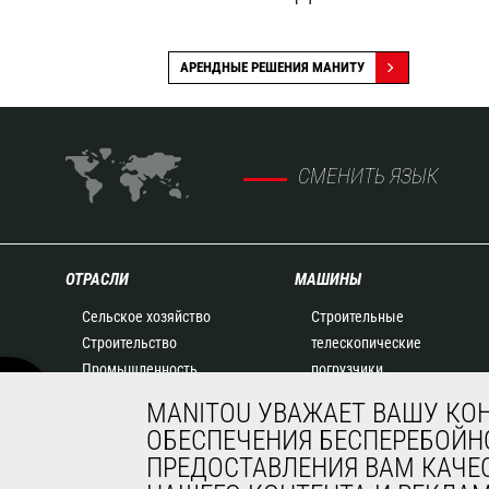
АРЕНДНЫЕ РЕШЕНИЯ МАНИТУ
СМЕНИТЬ ЯЗЫК
ОТРАСЛИ
МАШИНЫ
Сельское хозяйство
Строительные
Строительство
телескопические
Промышленность
погрузчики
Нефть и газ
Сельскохозяйственные
MANITOU УВАЖАЕТ ВАШУ КО
Авиация
телескопические
ОБЕСПЕЧЕНИЯ БЕСПЕРЕБОЙНО
Окружающая среда
погрузчики
ПРЕДОСТАВЛЕНИЯ ВАМ КАЧЕ
Оборона
Телескопические