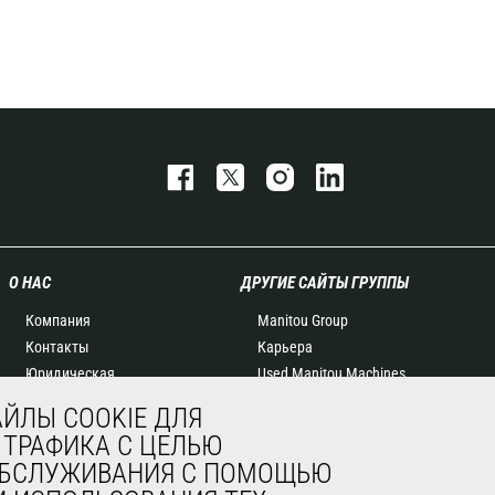
О НАС
ДРУГИЕ САЙТЫ ГРУППЫ
Компания
Manitou Group
Контакты
Карьера
Юридическая
Used Manitou Machines
информация
RMI Manitou
ЙЛЫ COOKIE ДЛЯ
Мероприятия
Gehl
 ТРАФИКА С ЦЕЛЬЮ
Новости
Навесное оборудование
 ОБСЛУЖИВАНИЯ С ПОМОЩЬЮ
История
Edge