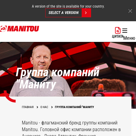
A version of the site is available for your country.
SELECT A VERSION
Перейти
к
ЦИТАТА
Меню
основному
содержанию
Группа компаний
"Маниту
ГЛАВНАЯ
О НАС
ГРУППА КОМПАНИЙ "МАНИТУ
Manitou - флагманский бренд группы компаний
Manitou. Головной офис компании расположен в