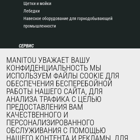
Щетки и мойки
Лебедки
Навесное оборудование для горнодобывающей
промышленности
СЕРВИС
Финансирование
MANITOU УВАЖАЕТ ВАШУ
Продленная гарантия
КОНФИДЕНЦИАЛЬНОСТЬ МЫ
Контракты на техническое обслуживание
ИСПОЛЬЗУЕМ ФАЙЛЫ COOKIE ДЛЯ
Запасные части
ОБЕСПЕЧЕНИЯ БЕСПЕРЕБОЙНОЙ
Система удаленного мониторинга
РАБОТЫ НАШЕГО САЙТА, ДЛЯ
Программное обеспечение для диагностики и
АНАЛИЗА ТРАФИКА С ЦЕЛЬЮ
обслуживания
ПРЕДОСТАВЛЕНИЯ ВАМ
Обучение
КАЧЕСТВЕННОГО И
Подержанное оборудование
ПЕРСОНАЛИЗИРОВАННОГО
ОБСЛУЖИВАНИЯ С ПОМОЩЬЮ
НАШЕГО КОНТЕНТА И РЕКЛАМЫ, ДЛЯ
О НАС