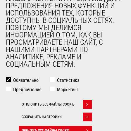
ПРЕДЛОЖЕНИЯ НОВЫХ ФУНКЦИЙ И
Компания
ИСПОЛЬЗОВАНИЯ ТЕХ, КОТОРЫЕ
Контакты
ДОСТУПНЫ В СОЦИАЛЬНЫХ СЕТЯХ.
Юридическая информация
ПОЭТОМУ МЫ ДЕЛИМСЯ
Мероприятия
ИНФОРМАЦИЕЙ О ТОМ, КАК ВЫ
Новости
ПРОСМАТРИВАЕТЕ НАШ САЙТ, С
История
НАШИМИ ПАРТНЕРАМИ ПО
General Terms and Conditions of Sale
АНАЛИТИКЕ, РЕКЛАМЕ И
СОЦИАЛЬНЫМ СЕТЯМ.
ДРУГИЕ САЙТЫ ГРУППЫ
Manitou Group
Обязательно
Статистика
Карьера
Предпочтения
Маркетинг
Used Manitou Machines
RMI Manitou
ОТКЛОНИТЬ ВСЕ ФАЙЛЫ COOKIE
Gehl
Withdraw consent
Навесное оборудование Edge
СОХРАНИТЬ НАСТРОЙКИ
© 2026
Юридическая
Politique de
ПРИНЯТЬ ВСЕ ФАЙЛЫ COOKIE