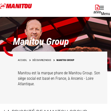
Aller
au
DEVIS
Menu
contenu
principal
Manitou Group
ACCUEIL
DÉCOUVREZ-NOUS
MANITOU GROUP
Manitou est la marque phare de Manitou Group. Son
siège social est basé en France, à Ancenis - Loire
Atlantique.