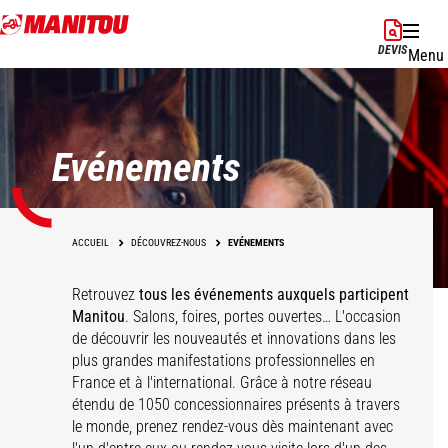
Aller
au
DEVIS
Menu
contenu
principal
Evénements
ACCUEIL
DÉCOUVREZ-NOUS
EVÉNEMENTS
Retrouvez
tous les événements auxquels participent
Manitou
. Salons, foires, portes ouvertes… L'occasion
de découvrir les nouveautés et innovations dans les
plus grandes manifestations professionnelles en
France et à l'international. Grâce à notre réseau
étendu de 1050 concessionnaires présents à travers
le monde, prenez rendez-vous dès maintenant avec