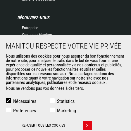
DÉCOUVREZ-NOUS
Entreprise
Contacter Manitou
Informations légales
MANITOU RESPECTE VOTRE VIE PRIVÉE
Politique de protection des données
Nous utilisons des cookies pour nous assurer du bon fonctionnement
Evénements
de notre site, pour analyser le trafic dans le but de vous fournir une
Actualités
expérience de qualité et personnalisée via nos contenus et publicités,
pour proposer de nouvelles fonctionnalités et utiliser celles
Historique
disponibles sur les réseaux sociaux. Nous partageons donc des
informations quant à votre navigation sur notre site avec nos
partenaires analytiques, publicitaires et de réseaux sociaux.
Nous ne vendons pas vos données à des tiers.
AUTRES SITES DU GROUPE
Manitou Group
Nécessaires
Statistics
Carrières
Preferences
Marketing
Used Manitou Machines
RMI Manitou
REFUSER TOUS LES COOKIES
Gehl
Retirer son consentement