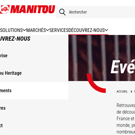
Aller
au
contenu
principal
SOLUTIONS
MARCHÉS
SERVICES
DÉCOUVREZ-NOUS
UVREZ-NOUS
rise
Ev
ou Heritage
ments
ACCUEIL
Retrouve
res
de découv
France et
monde, pr
ct
nombreux 