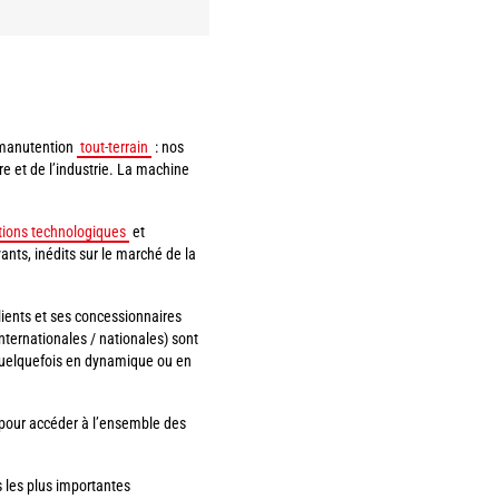
a manutention
tout-terrain
: nos
re et de l’industrie. La machine
tions technologiques
et
nts, inédits sur le marché de la
ients et ses concessionnaires
nternationales / nationales) sont
 quelquefois en dynamique ou en
 pour accéder à l’ensemble des
s les plus importantes