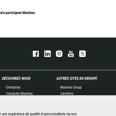
ls participent Manitou.
DÉCOUVREZ-NOUS
AUTRES SITES DU GROUPE
Entreprise
Manitou Group
Contacter Manitou
Carrières
Informations légales
Used Manitou Machines
Politique de protection des
RMI Manitou
données
Gehl
r une expérience de qualité et personnalisée via nos