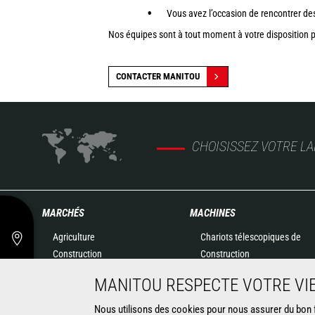
Vous avez l’occasion de rencontrer des 
Nos équipes sont à tout moment à votre disposition po
CONTACTER MANITOU
CHOISISSEZ VOTRE L
MARCHÉS
MACHINES
Agriculture
Chariots télescopiques de
Construction
Construction
Industries
Chariots télescopiques
MANITOU RESPECTE VOTRE VIE
Pétrole & gaz
Agricoles
Aéronautique
Télescopiques rotatifs
Nous utilisons des cookies pour nous assurer du bon fo