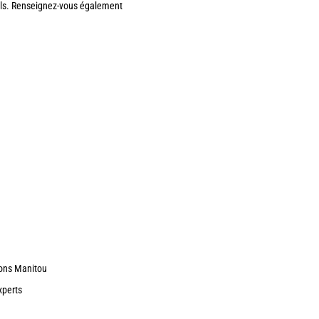
nels. Renseignez-vous également
ions Manitou
xperts