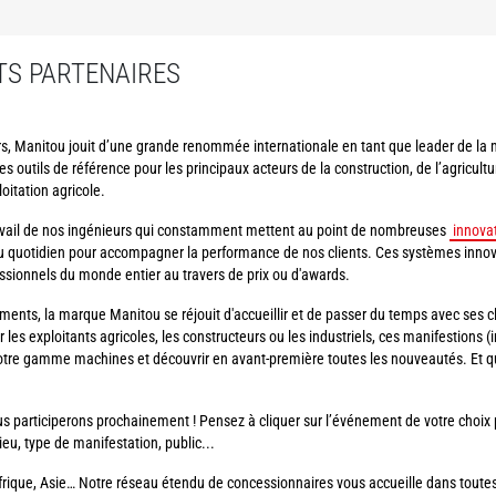
S PARTENAIRES
eurs, Manitou jouit d’une grande renommée internationale en tant que leader de l
 outils de référence pour les principaux acteurs de la construction, de l’agricultu
oitation agricole.
ravail de nos ingénieurs qui constamment mettent au point de nombreuses
innova
 au quotidien pour accompagner la performance de nos clients. Ces systèmes innova
ssionnels du monde entier au travers de prix ou d'awards.
nts, la marque Manitou se réjouit d'accueillir et de passer du temps avec ses cl
s exploitants agricoles, les constructeurs ou les industriels, ces manifestions (i
 notre gamme machines et découvrir en avant-première toutes les nouveautés. Et
s participerons prochainement ! Pensez à cliquer sur l’événement de votre choix
ieu, type de manifestation, public...
Afrique, Asie… Notre réseau étendu de concessionnaires vous accueille dans toute