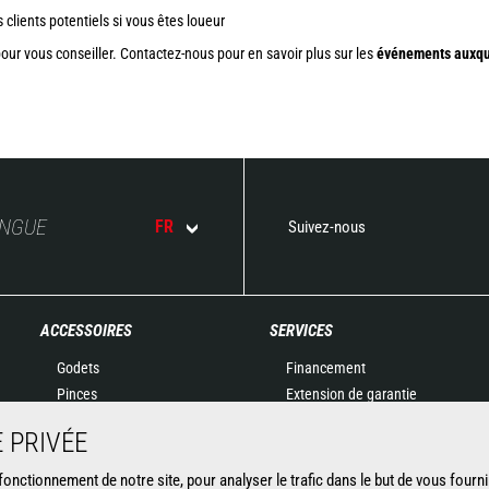
clients potentiels si vous êtes loueur
ur vous conseiller. Contactez-nous pour en savoir plus sur les
événements auxque
ANGUE
FR
Suivez-nous
ACCESSOIRES
SERVICES
Godets
Financement
Pinces
Extension de garantie
Manutention sur fourches
Maintenance
 PRIVÉE
Fourches et Grappins
Pièces de rechange
Potences
Solutions connectées
nctionnement de notre site, pour analyser le trafic dans le but de vous fourni